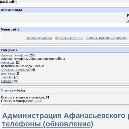
[
Мой сайт
]
Форма входа
В
Ст
Меню сайта
Главная страница
Актуальные статьи
Адреса, телефоны, справки
Categories
Адреса, телефоны
[25]
Адреса, телефоны Афанасьевского района
Автокоды
[2]
автомобильные коды России
Образцы заявлений
[6]
платёжки
[1]
Тарифы
[7]
Разное
[20]
Главная
»
Файлы
Всего материалов в каталоге
:
61
Показано материалов
:
1-10
Администрация Афанасьевского р
телефоны (обновление)