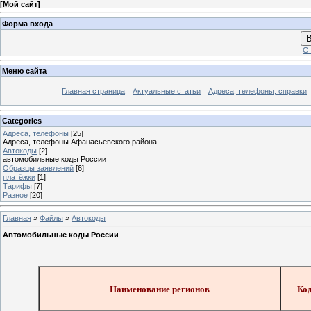
[
Мой сайт
]
Форма входа
В
Ст
Меню сайта
Главная страница
Актуальные статьи
Адреса, телефоны, справки
Categories
Адреса, телефоны
[25]
Адреса, телефоны Афанасьевского района
Автокоды
[2]
автомобильные коды России
Образцы заявлений
[6]
платёжки
[1]
Тарифы
[7]
Разное
[20]
Главная
»
Файлы
»
Автокоды
Автомобильные коды России
Наименование регионов
Ко