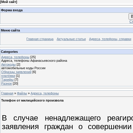
[
Мой сайт
]
Форма входа
В
Ст
Меню сайта
Главная страница
Актуальные статьи
Адреса, телефоны, справки
Categories
Адреса, телефоны
[25]
Адреса, телефоны Афанасьевского района
Автокоды
[2]
автомобильные коды России
Образцы заявлений
[6]
платёжки
[1]
Тарифы
[7]
Разное
[20]
Главная
»
Файлы
»
Адреса, телефоны
Телефон от милицейского произвола
В случае ненадлежащего реагир
заявления граждан о совершении