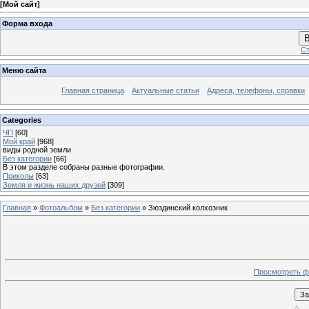
[
Мой сайт
]
Форма входа
В
Ст
Меню сайта
Главная страница
Актуальные статьи
Адреса, телефоны, справки
Categories
ЧП
[60]
Мой край
[968]
виды родной земли
Без категории
[66]
В этом разделе собраны разные фотографии.
Приколы
[63]
Земля и жизнь наших друзей
[309]
Главная
»
Фотоальбом
»
Без категории
» Зюздинский колхозник
Просмотреть ф