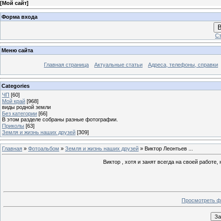
[
Мой сайт
]
Форма входа
В
Ст
Меню сайта
Главная страница
Актуальные статьи
Адреса, телефоны, справки
Categories
ЧП
[60]
Мой край
[968]
виды родной земли
Без категории
[66]
В этом разделе собраны разные фотографии.
Приколы
[63]
Земля и жизнь наших друзей
[309]
Главная
»
Фотоальбом
»
Земля и жизнь наших друзей
» Виктор Леонтьев ...
Виктор , хотя и занят всегда на своей работе,
Просмотреть ф