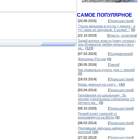
САМОЕ ПОПУЛЯРНОЕ
[20.08.2015]
[
Происшествия
]
"Ушла женщина в кусты у дороги - и
тут змеи ее окружили. Съелии!.."
(
0
)
[22.10.2010]
[
Власть, политика
]
Задай вопрос власти (кому хочешь),
или Индикатор любви начальства к
на...
(
123
)
[07.03.2024]
[
Поздравления
]
Женщины России
(
0
)
[30.05.2016]
[
Закон
]
Как правильно купить дом с землей
(
0
)
[18.03.2014]
[
Происшествия
]
Кровь девичья на снегу...
(
42
)
[03.04.2014]
[
Происшествия
]
Педофилия по-школьному: 35-
летняя учительница соблазнила 13-
летнего ма...
(
6
)
[09.10.2020]
[
Происшествия
]
Резкий взлет смертей от
коронавируса на Вятке
(
6
)
[08.03.2014]
[
Происшествия
]
Пропавшая девушка найдена
мертвой
(
16
)
[27.02.2013]
[
Происшествия
]