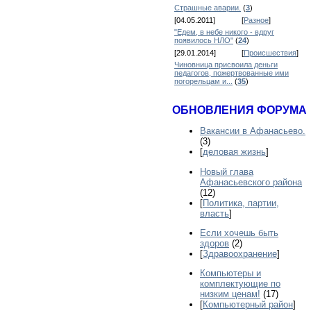
Страшные аварии.
(
3
)
[04.05.2011]
[
Разное
]
"Едем, в небе никого - вдруг
появилось НЛО"
(
24
)
[29.01.2014]
[
Происшествия
]
Чиновница присвоила деньги
педагогов, пожертвованные ими
погорельцам и...
(
35
)
ОБНОВЛЕНИЯ ФОРУМА
Вакансии в Афанасьево.
(3)
[
деловая жизнь
]
Новый глава
Афанасьевского района
(12)
[
Политика, партии,
власть
]
Если хочешь быть
здоров
(2)
[
Здравоохранение
]
Компьютеры и
комплектующие по
низким ценам!
(17)
[
Компьютерный район
]