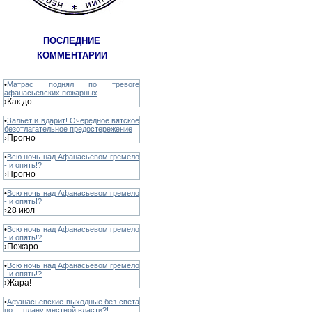
ПОСЛЕДНИЕ
КОММЕНТАРИИ
•
Матрас поднял по тревоге
афанасьевских пожарных
Как до
›
•
Зальет и вдарит! Очередное вятское
безотлагательное предостережение
Прогно
›
•
Всю ночь над Афанасьевом гремело
- и опять!?
Прогно
›
•
Всю ночь над Афанасьевом гремело
- и опять!?
28 июл
›
•
Всю ночь над Афанасьевом гремело
- и опять!?
Пожаро
›
•
Всю ночь над Афанасьевом гремело
- и опять!?
Жара!
›
•
Афанасьевские выходные без света
по ... плану местной власти?!