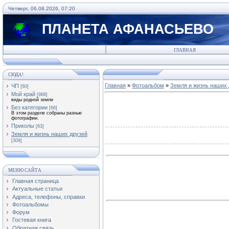
Четверг, 06.08.2026, 07:20
ПЛАНЕТА АФАНАСЬЕВО
ГЛАВНАЯ
СЮДА!
Главная
»
Фотоальбом
»
Земля и жизнь наших 
ЧП
[60]
Мой край
[968]
виды родной земли
Без категории
[66]
В этом разделе собраны разные
фотографии.
Приколы
[63]
Земля и жизнь наших друзей
[309]
МЕНЮ САЙТА
Главная страница
Актуальные статьи
Адреса, телефоны, справки
Фотоальбомы
Форум
Гостевая книга
Обратная связь