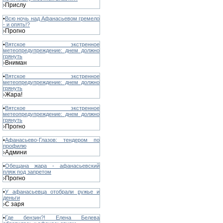
Прислу
›
•
Всю ночь над Афанасьевом гремело
- и опять!?
Прогно
›
•
Вятское экстренное
метеопредупреждение: днем должно
грянуть
Вниман
›
•
Вятское экстренное
метеопредупреждение: днем должно
грянуть
Жара!
›
•
Вятское экстренное
метеопредупреждение: днем должно
грянуть
Прогно
›
•
Афанасьево-Глазов: тендером по
профилю
Админи
›
•
Обещана жара - афанасьевский
пляж под запретом
Прогно
›
•
У афанасьевца отобрали ружье и
деньги
С заря
›
•
Где бензин?! Елена Белева