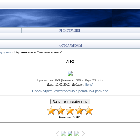
РЕГИСТРАЦИЯ
ФОТОАЛЬБОМЫ
друзей
» Верхнекамье: "лесной пожар"
АН-2
Просмотров
: 879 |
Размеры
: 1000x582px/233.4Kb
Дата
: 16.05.2012 |
Добавил
:
БелкА
Просмотреть фотографию в реальном размере
Рейтинг
:
5.0
/
1