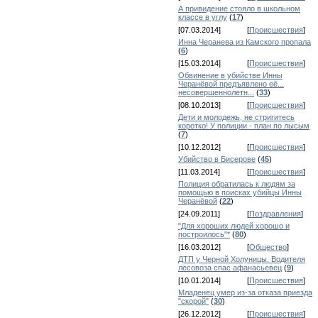
А привидение стояло в школьном
классе в углу
(
17
)
[07.03.2014]
[
Происшествия
]
Инна Черанева из Камского пропала
(
6
)
[15.03.2014]
[
Происшествия
]
Обвинение в убийстве Инны
Черанёвой предъявлено её...
несовершеннолетн...
(
33
)
[08.10.2013]
[
Происшествия
]
Дети и молодежь, не стригитесь
коротко! У полиции - план по лысым
(
7
)
[10.12.2012]
[
Происшествия
]
Убийство в Бисерове
(
45
)
[11.03.2014]
[
Происшествия
]
Полиция обратилась к людям за
помощью в поисках убийцы Инны
Черанёвой
(
22
)
[24.09.2011]
[
Поздравления
]
"Для хороших людей хорошо и
построилось"*
(
80
)
[16.03.2012]
[
Общество
]
ДТП у Черной Холуницы. Водителя
лесовоза спас афанасьевец
(
9
)
[10.01.2014]
[
Происшествия
]
Младенец умер из-за отказа приезда
"скорой"
(
30
)
[26.12.2012]
[
Происшествия
]