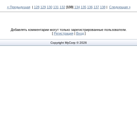
« Предыдущая
|
128
129
130
131
132
[
133
]
134
135
136
137
138
|
Следующая »
Добавлять комментарии могут только зарегистрированные пользователи.
[
Регистрация
|
Вход
]
Copyright MyCorp © 2026