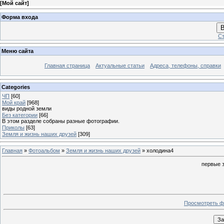
[
Мой сайт
]
Форма входа
В
Ст
Меню сайта
Главная страница
Актуальные статьи
Адреса, телефоны, справки
Categories
ЧП
[60]
Мой край
[968]
виды родной земли
Без категории
[66]
В этом разделе собраны разные фотографии.
Приколы
[63]
Земля и жизнь наших друзей
[309]
Главная
»
Фотоальбом
»
Земля и жизнь наших друзей
» холодина4
первые з
Просмотреть ф