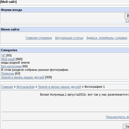
[
Мой сайт
]
Форма входа
В
Ст
Меню сайта
Главная страница
Актуальные статьи
Адреса, телефоны, справки
Categories
ЧП
[60]
Мой край
[968]
виды родной земли
Без категории
[66]
В этом разделе собраны разные фотографии.
Приколы
[63]
Земля и жизнь наших друзей
[309]
Главная
»
Фотоальбом
»
Земля и жизнь наших друзей
» Фотография 1
Белая Холуница,1 августа2011г. вот так у нас развлекается
Просмотреть ф