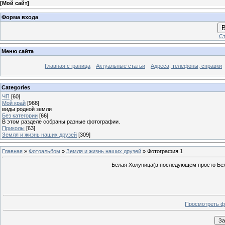
[
Мой сайт
]
Форма входа
В
Ст
Меню сайта
Главная страница
Актуальные статьи
Адреса, телефоны, справки
Categories
ЧП
[60]
Мой край
[968]
виды родной земли
Без категории
[66]
В этом разделе собраны разные фотографии.
Приколы
[63]
Земля и жизнь наших друзей
[309]
Главная
»
Фотоальбом
»
Земля и жизнь наших друзей
» Фотография 1
Белая Холуница(в последующем просто Бел
Просмотреть ф