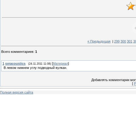
« Предыдущая
|
299
300
301
3
Всего комментариев
:
1
1
svracoustics
[
Материал
]
(24.11.2011 11:08)
В левом нижнем углу подводный вулкан.
Добавлять комментарии могу
[
Р
Полная версия сайта