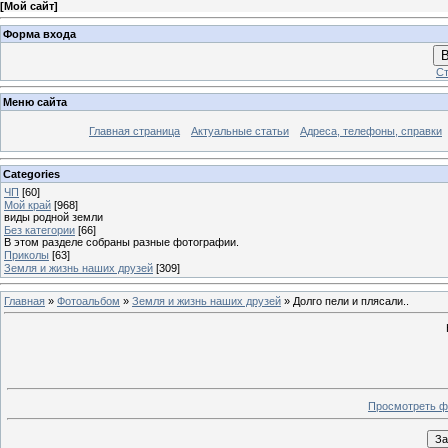
[
Мой сайт
]
Форма входа
В
Ст
Меню сайта
Главная страница
Актуальные статьи
Адреса, телефоны, справки
Categories
ЧП
[60]
Мой край
[968]
виды родной земли
Без категории
[66]
В этом разделе собраны разные фотографии.
Приколы
[63]
Земля и жизнь наших друзей
[309]
Главная
»
Фотоальбом
»
Земля и жизнь наших друзей
» Долго пели и плясали..
Просмотреть ф