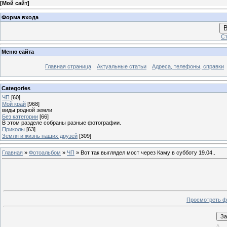
[
Мой сайт
]
Форма входа
В
Ст
Меню сайта
Главная страница
Актуальные статьи
Адреса, телефоны, справки
Categories
ЧП
[60]
Мой край
[968]
виды родной земли
Без категории
[66]
В этом разделе собраны разные фотографии.
Приколы
[63]
Земля и жизнь наших друзей
[309]
Главная
»
Фотоальбом
»
ЧП
» Вот так выглядел мост через Каму в субботу 19.04..
Просмотреть ф