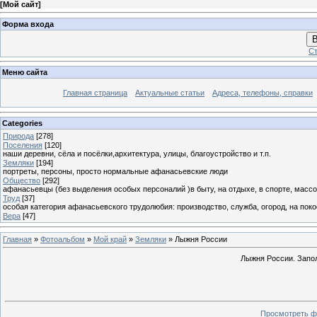
[
Мой сайт
]
Форма входа
В
Ст
Меню сайта
Главная страница
Актуальные статьи
Адреса, телефоны, справки
Categories
Природа
[278]
Поселения
[120]
наши деревни, сёла и посёлки,архитектура, улицы, благоустройство и т.п.
Земляки
[194]
портреты, персоны, просто нормальные афанасьевские люди
Общество
[292]
афанасьевцы (без выделения особых персоналий )в быту, на отдыхе, в спорте, массо
Труд
[37]
особая категория афанасьевского трудолюбия: производство, служба, огород, на покосе
Вера
[47]
Главная
»
Фотоальбом
»
Мой край
»
Земляки
» Лыжня России
Лыжня России. Запол
Просмотреть ф