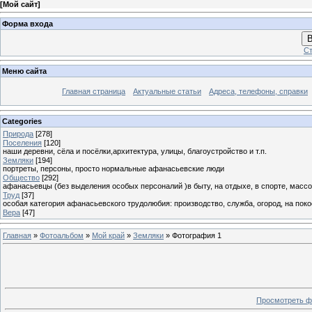
[
Мой сайт
]
Форма входа
В
Ст
Меню сайта
Главная страница
Актуальные статьи
Адреса, телефоны, справки
Categories
Природа
[278]
Поселения
[120]
наши деревни, сёла и посёлки,архитектура, улицы, благоустройство и т.п.
Земляки
[194]
портреты, персоны, просто нормальные афанасьевские люди
Общество
[292]
афанасьевцы (без выделения особых персоналий )в быту, на отдыхе, в спорте, массо
Труд
[37]
особая категория афанасьевского трудолюбия: производство, служба, огород, на покосе
Вера
[47]
Главная
»
Фотоальбом
»
Мой край
»
Земляки
» Фотография 1
Просмотреть ф