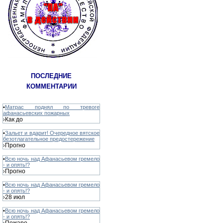
ПОСЛЕДНИЕ
КОММЕНТАРИИ
•
Матрас поднял по тревоге
афанасьевских пожарных
Как до
›
•
Зальет и вдарит! Очередное вятское
безотлагательное предостережение
Прогно
›
•
Всю ночь над Афанасьевом гремело
- и опять!?
Прогно
›
•
Всю ночь над Афанасьевом гремело
- и опять!?
28 июл
›
•
Всю ночь над Афанасьевом гремело
- и опять!?