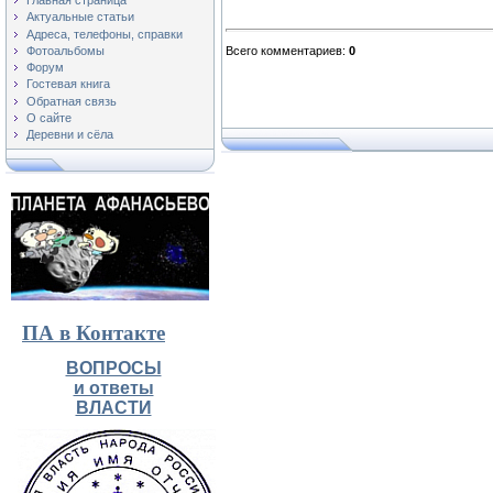
Главная страница
Актуальные статьи
Адреса, телефоны, справки
Фотоальбомы
Всего комментариев
:
0
Форум
Гостевая книга
Обратная связь
О сайте
Деревни и сёла
ПА в Контакте
ВОПРОСЫ
и ответы
ВЛАСТИ