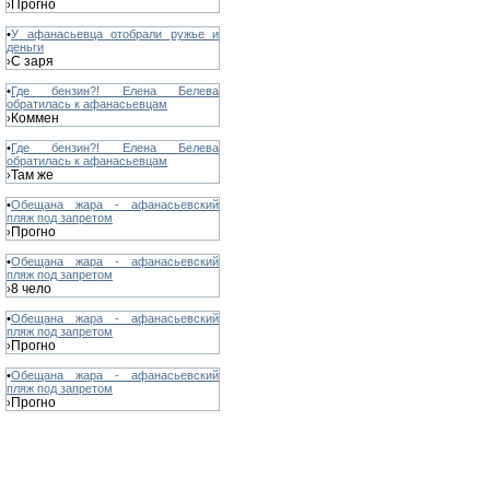
Прогно
›
•
У афанасьевца отобрали ружье и
деньги
С заря
›
•
Где бензин?! Елена Белева
обратилась к афанасьевцам
Коммен
›
•
Где бензин?! Елена Белева
обратилась к афанасьевцам
Там же
›
•
Обещана жара - афанасьевский
пляж под запретом
Прогно
›
•
Обещана жара - афанасьевский
пляж под запретом
8 чело
›
•
Обещана жара - афанасьевский
пляж под запретом
Прогно
›
•
Обещана жара - афанасьевский
пляж под запретом
Прогно
›