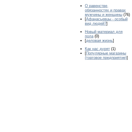
О равенстве,
обязанностях и правах
мужчины и женщины
(76)
[
Афанасьевцы - особый
вид людей?
]
Новый материал для
пола
(0)
[
деловая жизнь
]
Как нас дурят
(1)
[
Популярные магазины
(торговое предприятие)
]