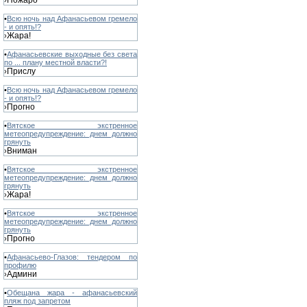
Пожаро
›
•
Всю ночь над Афанасьевом гремело
- и опять!?
Жара!
›
•
Афанасьевские выходные без света
по ... плану местной власти?!
Прислу
›
•
Всю ночь над Афанасьевом гремело
- и опять!?
Прогно
›
•
Вятское экстренное
метеопредупреждение: днем должно
грянуть
Вниман
›
•
Вятское экстренное
метеопредупреждение: днем должно
грянуть
Жара!
›
•
Вятское экстренное
метеопредупреждение: днем должно
грянуть
Прогно
›
•
Афанасьево-Глазов: тендером по
профилю
Админи
›
•
Обещана жара - афанасьевский
пляж под запретом