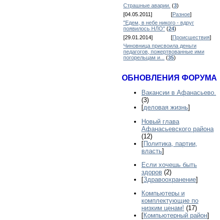
Страшные аварии.
(
3
)
[04.05.2011]
[
Разное
]
"Едем, в небе никого - вдруг
появилось НЛО"
(
24
)
[29.01.2014]
[
Происшествия
]
Чиновница присвоила деньги
педагогов, пожертвованные ими
погорельцам и...
(
35
)
ОБНОВЛЕНИЯ ФОРУМА
Вакансии в Афанасьево.
(3)
[
деловая жизнь
]
Новый глава
Афанасьевского района
(12)
[
Политика, партии,
власть
]
Если хочешь быть
здоров
(2)
[
Здравоохранение
]
Компьютеры и
комплектующие по
низким ценам!
(17)
[
Компьютерный район
]