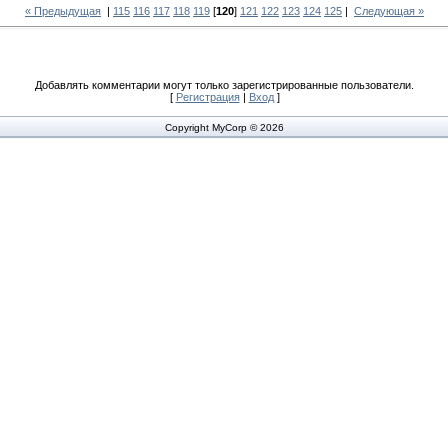
« Предыдущая
|
115
116
117
118
119
[
120
]
121
122
123
124
125
|
Следующая »
Добавлять комментарии могут только зарегистрированные пользователи.
[
Регистрация
|
Вход
]
Copyright MyCorp © 2026