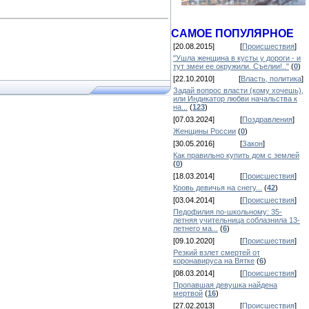
САМОЕ ПОПУЛЯРНОЕ
[20.08.2015]
[
Происшествия
]
"Ушла женщина в кусты у дороги - и
тут змеи ее окружили. Съелии!.."
(
0
)
[22.10.2010]
[
Власть, политика
]
Задай вопрос власти (кому хочешь),
или Индикатор любви начальства к
на...
(
123
)
[07.03.2024]
[
Поздравления
]
Женщины России
(
0
)
[30.05.2016]
[
Закон
]
Как правильно купить дом с землей
(
0
)
[18.03.2014]
[
Происшествия
]
Кровь девичья на снегу...
(
42
)
[03.04.2014]
[
Происшествия
]
Педофилия по-школьному: 35-
летняя учительница соблазнила 13-
летнего ма...
(
6
)
[09.10.2020]
[
Происшествия
]
Резкий взлет смертей от
коронавируса на Вятке
(
6
)
[08.03.2014]
[
Происшествия
]
Пропавшая девушка найдена
мертвой
(
16
)
[27.02.2013]
[
Происшествия
]