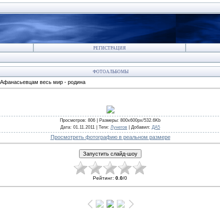
РЕГИСТРАЦИЯ
ФОТОАЛЬБОМЫ
Афанасьевцам весь мир - родина
Просмотров
: 806 |
Размеры
: 800x600px/532.6Kb
Дата
: 01.11.2011 |
Теги
:
Лунегов
|
Добавил
:
ДА5
Просмотреть фотографию в реальном размере
Рейтинг
:
0.0
/
0