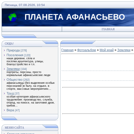
Пятница, 07.08.2026, 10:54
ПЛАНЕТА АФАНАСЬЕВО
ГЛАВНАЯ
СЮДА!
Главная
»
Фотоальбом
»
Мой край
»
Земляки
» 
Природа
[278]
Поселения
[120]
наши деревни, сёла и
посёлки,архитектура, улицы,
благоустройство и т.п.
Земляки
[194]
портреты, персоны, просто
нормальные афанасьевские люди
Общество
[292]
афанасьевцы (без выделения особых
персоналий )в быту, на отдыхе, в
спорте, массовых мероприятиях...
Труд
[37]
особая категория афанасьевского
трудолюбия: производство, служба,
огород, на покосе, на заготовке дров,
грибов...
Вера
[47]
МЕНЮ САЙТА