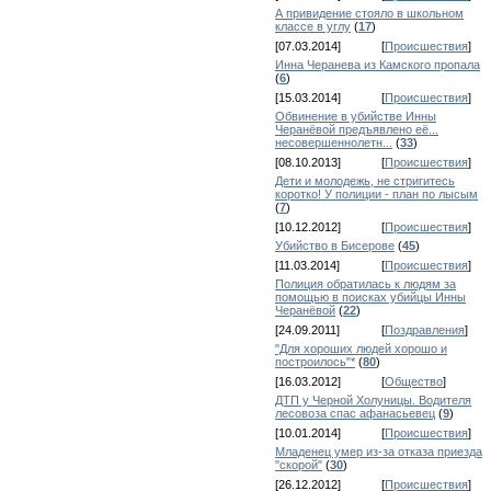
А привидение стояло в школьном
классе в углу
(
17
)
[07.03.2014]
[
Происшествия
]
Инна Черанева из Камского пропала
(
6
)
[15.03.2014]
[
Происшествия
]
Обвинение в убийстве Инны
Черанёвой предъявлено её...
несовершеннолетн...
(
33
)
[08.10.2013]
[
Происшествия
]
Дети и молодежь, не стригитесь
коротко! У полиции - план по лысым
(
7
)
[10.12.2012]
[
Происшествия
]
Убийство в Бисерове
(
45
)
[11.03.2014]
[
Происшествия
]
Полиция обратилась к людям за
помощью в поисках убийцы Инны
Черанёвой
(
22
)
[24.09.2011]
[
Поздравления
]
"Для хороших людей хорошо и
построилось"*
(
80
)
[16.03.2012]
[
Общество
]
ДТП у Черной Холуницы. Водителя
лесовоза спас афанасьевец
(
9
)
[10.01.2014]
[
Происшествия
]
Младенец умер из-за отказа приезда
"скорой"
(
30
)
[26.12.2012]
[
Происшествия
]