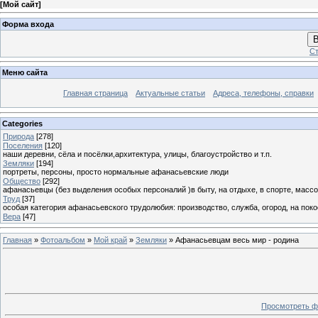
[
Мой сайт
]
Форма входа
В
Ст
Меню сайта
Главная страница
Актуальные статьи
Адреса, телефоны, справки
Categories
Природа
[278]
Поселения
[120]
наши деревни, сёла и посёлки,архитектура, улицы, благоустройство и т.п.
Земляки
[194]
портреты, персоны, просто нормальные афанасьевские люди
Общество
[292]
афанасьевцы (без выделения особых персоналий )в быту, на отдыхе, в спорте, массо
Труд
[37]
особая категория афанасьевского трудолюбия: производство, служба, огород, на покосе
Вера
[47]
Главная
»
Фотоальбом
»
Мой край
»
Земляки
» Афанасьевцам весь мир - родина
Просмотреть ф