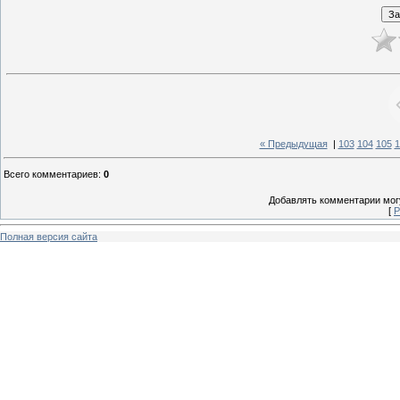
« Предыдущая
|
103
104
105
1
Всего комментариев
:
0
Добавлять комментарии могу
[
Р
Полная версия сайта