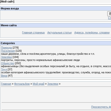
[
Мой сайт
]
Форма входа
В
Ст
Меню сайта
Главная страница
Актуальные статьи
Адреса, телефоны, справки
Categories
Природа
[278]
Поселения
[120]
наши деревни, сёла и посёлки,архитектура, улицы, благоустройство и т.п.
Земляки
[194]
портреты, персоны, просто нормальные афанасьевские люди
Общество
[292]
афанасьевцы (без выделения особых персоналий )в быту, на отдыхе, в спорте, массо
Труд
[37]
особая категория афанасьевского трудолюбия: производство, служба, огород, на покосе
Вера
[47]
Главная
»
Фотоальбом
»
Мой край
»
Земляки
»
Просмотреть ф