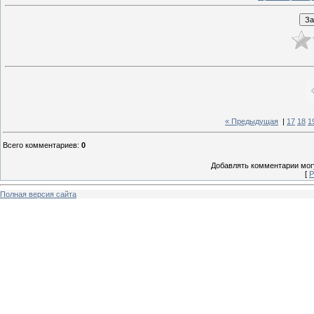
« Предыдущая
|
17
18
1
Всего комментариев
:
0
Добавлять комментарии могу
[
Р
Полная версия сайта