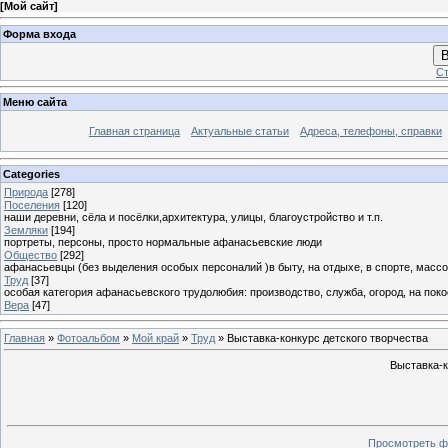
[
Мой сайт
]
Форма входа
В
Ст
Меню сайта
Главная страница
Актуальные статьи
Адреса, телефоны, справки
Categories
Природа
[278]
Поселения
[120]
наши деревни, сёла и посёлки,архитектура, улицы, благоустройство и т.п.
Земляки
[194]
портреты, персоны, просто нормальные афанасьевские люди
Общество
[292]
афанасьевцы (без выделения особых персоналий )в быту, на отдыхе, в спорте, массо
Труд
[37]
особая категория афанасьевского трудолюбия: производство, служба, огород, на покосе
Вера
[47]
Главная
»
Фотоальбом
»
Мой край
»
Труд
» Выставка-конкурс детского творчества
Выставка-к
Просмотреть ф