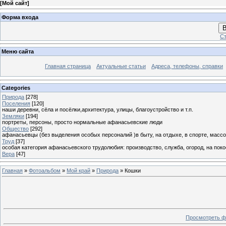
[
Мой сайт
]
Форма входа
В
Ст
Меню сайта
Главная страница
Актуальные статьи
Адреса, телефоны, справки
Categories
Природа
[278]
Поселения
[120]
наши деревни, сёла и посёлки,архитектура, улицы, благоустройство и т.п.
Земляки
[194]
портреты, персоны, просто нормальные афанасьевские люди
Общество
[292]
афанасьевцы (без выделения особых персоналий )в быту, на отдыхе, в спорте, массо
Труд
[37]
особая категория афанасьевского трудолюбия: производство, служба, огород, на покосе
Вера
[47]
Главная
»
Фотоальбом
»
Мой край
»
Природа
» Кошки
Просмотреть ф