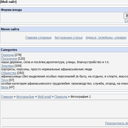
[
Мой сайт
]
Форма входа
В
Ст
Меню сайта
Главная страница
Актуальные статьи
Адреса, телефоны, справки
Categories
Природа
[278]
Поселения
[120]
наши деревни, сёла и посёлки,архитектура, улицы, благоустройство и т.п.
Земляки
[194]
портреты, персоны, просто нормальные афанасьевские люди
Общество
[292]
афанасьевцы (без выделения особых персоналий )в быту, на отдыхе, в спорте, массо
Труд
[37]
особая категория афанасьевского трудолюбия: производство, служба, огород, на покосе
Вера
[47]
Главная
»
Фотоальбом
»
Мой край
»
Природа
» Фотография 1
Просмотреть ф