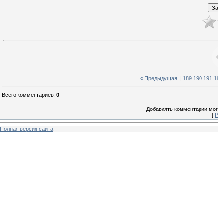
« Предыдущая
|
189
190
191
1
Всего комментариев
:
0
Добавлять комментарии могу
[
Р
Полная версия сайта