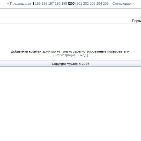
« Предыдущая
|
195
196
197
198
199
[
200
]
201
202
203
204
205
|
Следующая »
Поря
Добавлять комментарии могут только зарегистрированные пользователи.
[
Регистрация
|
Вход
]
Copyright MyCorp © 2026