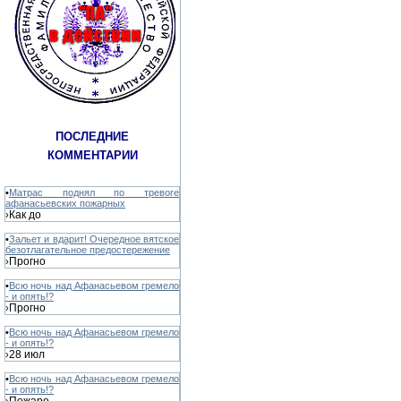
ПОСЛЕДНИЕ
КОММЕНТАРИИ
•
Матрас поднял по тревоге
афанасьевских пожарных
Как до
›
•
Зальет и вдарит! Очередное вятское
безотлагательное предостережение
Прогно
›
•
Всю ночь над Афанасьевом гремело
- и опять!?
Прогно
›
•
Всю ночь над Афанасьевом гремело
- и опять!?
28 июл
›
•
Всю ночь над Афанасьевом гремело
- и опять!?