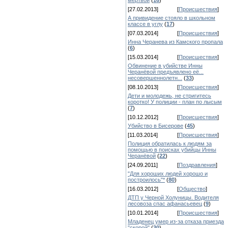
мертвой
(
16
)
[27.02.2013]
[
Происшествия
]
А привидение стояло в школьном
классе в углу
(
17
)
[07.03.2014]
[
Происшествия
]
Инна Черанева из Камского пропала
(
6
)
[15.03.2014]
[
Происшествия
]
Обвинение в убийстве Инны
Черанёвой предъявлено её...
несовершеннолетн...
(
33
)
[08.10.2013]
[
Происшествия
]
Дети и молодежь, не стригитесь
коротко! У полиции - план по лысым
(
7
)
[10.12.2012]
[
Происшествия
]
Убийство в Бисерове
(
45
)
[11.03.2014]
[
Происшествия
]
Полиция обратилась к людям за
помощью в поисках убийцы Инны
Черанёвой
(
22
)
[24.09.2011]
[
Поздравления
]
"Для хороших людей хорошо и
построилось"*
(
80
)
[16.03.2012]
[
Общество
]
ДТП у Черной Холуницы. Водителя
лесовоза спас афанасьевец
(
9
)
[10.01.2014]
[
Происшествия
]
Младенец умер из-за отказа приезда
"скорой"
(
30
)