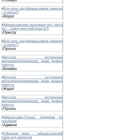
Пожаро
›
•
Всю ночь над Афанасьевом гремело
- и опять!?
Жара!
›
•
Афанасьевские выходные без света
по ... плану местной власти?!
Прислу
›
•
Всю ночь над Афанасьевом гремело
- и опять!?
Прогно
›
•
Вятское экстренное
метеопредупреждение: днем должно
грянуть
Вниман
›
•
Вятское экстренное
метеопредупреждение: днем должно
грянуть
Жара!
›
•
Вятское экстренное
метеопредупреждение: днем должно
грянуть
Прогно
›
•
Афанасьево-Глазов: тендером по
профилю
Админи
›
•
Обещана жара - афанасьевский
пляж под запретом