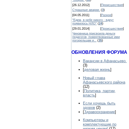
[26.12.2012]
[
Происшествия
]
Страшные аварии.
(
3
)
[04.05.2011]
[
Разное
]
"Едем, в небе никого - вдруг
появилось НЛО"
(
24
)
[29.01.2014]
[
Происшествия
]
Чиновница присвоила деньги
педагогов, пожертвованные ими
погорельцам и...
(
35
)
ОБНОВЛЕНИЯ ФОРУМА
Вакансии в Афанасьево.
(3)
[
деловая жизнь
]
Новый глава
Афанасьевского района
(12)
[
Политика, партии,
власть
]
Если хочешь быть
здоров
(2)
[
Здравоохранение
]
Компьютеры и
комплектующие по
низким ценам!
(17)