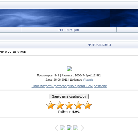
РЕГИСТРАЦИЯ
ФОТОАЛЬБОМЫ
чего уставились
Просмотров
: 942 |
Размеры
: 1000x748px/112.9Kb
Дата
: 26.06.2011 |
Добавил
:
V4aspik
Просмотреть фотографию в реальном размере
Рейтинг
:
5.0
/
1