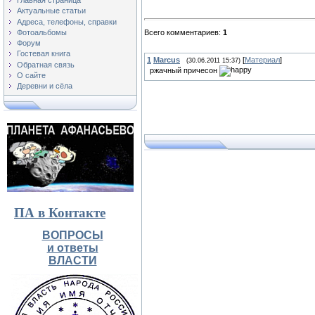
Главная страница
Актуальные статьи
Адреса, телефоны, справки
Фотоальбомы
Всего комментариев
:
1
Форум
Гостевая книга
1
Marcus
[
Материал
]
(30.06.2011 15:37)
Обратная связь
ржачный причесон
О сайте
Деревни и сёла
ПА в Контакте
ВОПРОСЫ
и ответы
ВЛАСТИ