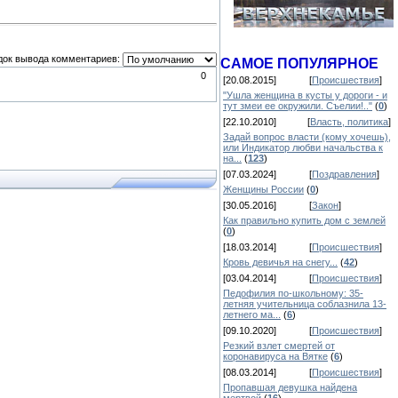
док вывода комментариев:
САМОЕ ПОПУЛЯРНОЕ
0
[20.08.2015]
[
Происшествия
]
"Ушла женщина в кусты у дороги - и
тут змеи ее окружили. Съелии!.."
(
0
)
[22.10.2010]
[
Власть, политика
]
Задай вопрос власти (кому хочешь),
или Индикатор любви начальства к
на...
(
123
)
[07.03.2024]
[
Поздравления
]
Женщины России
(
0
)
[30.05.2016]
[
Закон
]
Как правильно купить дом с землей
(
0
)
[18.03.2014]
[
Происшествия
]
Кровь девичья на снегу...
(
42
)
[03.04.2014]
[
Происшествия
]
Педофилия по-школьному: 35-
летняя учительница соблазнила 13-
летнего ма...
(
6
)
[09.10.2020]
[
Происшествия
]
Резкий взлет смертей от
коронавируса на Вятке
(
6
)
[08.03.2014]
[
Происшествия
]
Пропавшая девушка найдена