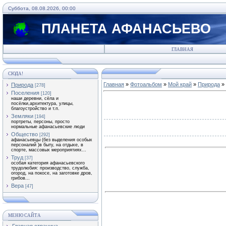
Суббота, 08.08.2026, 00:00
ПЛАНЕТА АФАНАСЬЕВО
ГЛАВНАЯ
СЮДА!
Главная
»
Фотоальбом
»
Мой край
»
Природа
» 
Природа
[278]
Поселения
[120]
наши деревни, сёла и
посёлки,архитектура, улицы,
благоустройство и т.п.
Земляки
[194]
портреты, персоны, просто
нормальные афанасьевские люди
Общество
[292]
афанасьевцы (без выделения особых
персоналий )в быту, на отдыхе, в
спорте, массовых мероприятиях...
Труд
[37]
особая категория афанасьевского
трудолюбия: производство, служба,
огород, на покосе, на заготовке дров,
грибов...
Вера
[47]
МЕНЮ САЙТА