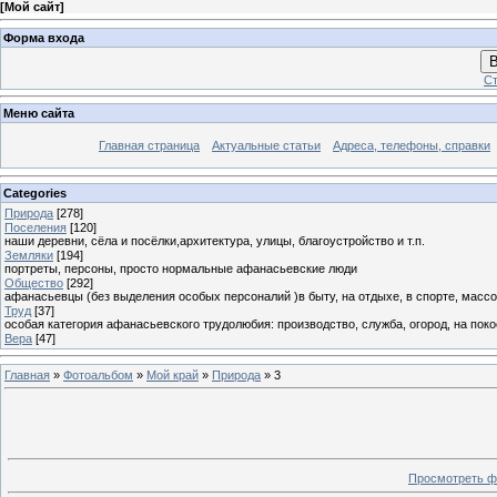
[
Мой сайт
]
Форма входа
В
Ст
Меню сайта
Главная страница
Актуальные статьи
Адреса, телефоны, справки
Categories
Природа
[278]
Поселения
[120]
наши деревни, сёла и посёлки,архитектура, улицы, благоустройство и т.п.
Земляки
[194]
портреты, персоны, просто нормальные афанасьевские люди
Общество
[292]
афанасьевцы (без выделения особых персоналий )в быту, на отдыхе, в спорте, массо
Труд
[37]
особая категория афанасьевского трудолюбия: производство, служба, огород, на покосе
Вера
[47]
Главная
»
Фотоальбом
»
Мой край
»
Природа
» 3
Просмотреть ф