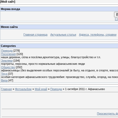
[
Мой сайт
]
Форма входа
В
Ст
Меню сайта
Главная страница
Актуальные статьи
Адреса, телефоны, справки
Categories
Природа
[278]
Поселения
[120]
наши деревни, сёла и посёлки,архитектура, улицы, благоустройство и т.п.
Земляки
[194]
портреты, персоны, просто нормальные афанасьевские люди
Общество
[292]
афанасьевцы (без выделения особых персоналий )в быту, на отдыхе, в спорте, массо
Труд
[37]
особая категория афанасьевского трудолюбия: производство, служба, огород, на покосе
Вера
[47]
Главная
»
Фотоальбом
»
Мой край
»
Природа
» 1 октября 2011 г. Афанасьево
Просмотреть ф