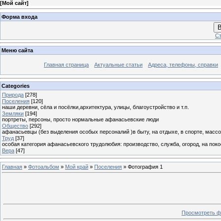
[
Мой сайт
]
Форма входа
В
Ст
Меню сайта
Главная страница
Актуальные статьи
Адреса, телефоны, справки
Categories
Природа
[278]
Поселения
[120]
наши деревни, сёла и посёлки,архитектура, улицы, благоустройство и т.п.
Земляки
[194]
портреты, персоны, просто нормальные афанасьевские люди
Общество
[292]
афанасьевцы (без выделения особых персоналий )в быту, на отдыхе, в спорте, массо
Труд
[37]
особая категория афанасьевского трудолюбия: производство, служба, огород, на покосе
Вера
[47]
Главная
»
Фотоальбом
»
Мой край
»
Поселения
» Фотография 1
Просмотреть ф