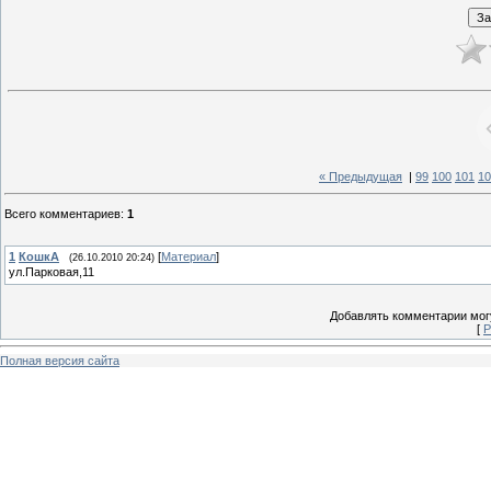
« Предыдущая
|
99
100
101
10
Всего комментариев
:
1
1
КошкА
[
Материал
]
(26.10.2010 20:24)
ул.Парковая,11
Добавлять комментарии могу
[
Р
Полная версия сайта