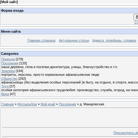
[
Мой сайт
]
Форма входа
В
Ст
Меню сайта
Главная страница
Актуальные статьи
Адреса, телефоны, справки
Categories
Природа
[278]
Поселения
[120]
наши деревни, сёла и посёлки,архитектура, улицы, благоустройство и т.п.
Земляки
[194]
портреты, персоны, просто нормальные афанасьевские люди
Общество
[292]
афанасьевцы (без выделения особых персоналий )в быту, на отдыхе, в спорте, массо
Труд
[37]
особая категория афанасьевского трудолюбия: производство, служба, огород, на покосе
Вера
[47]
Главная
»
Фотоальбом
»
Мой край
»
Поселения
» д. Макаровская
Просмотреть ф