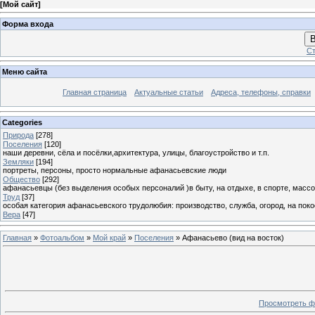
[
Мой сайт
]
Форма входа
В
Ст
Меню сайта
Главная страница
Актуальные статьи
Адреса, телефоны, справки
Categories
Природа
[278]
Поселения
[120]
наши деревни, сёла и посёлки,архитектура, улицы, благоустройство и т.п.
Земляки
[194]
портреты, персоны, просто нормальные афанасьевские люди
Общество
[292]
афанасьевцы (без выделения особых персоналий )в быту, на отдыхе, в спорте, массо
Труд
[37]
особая категория афанасьевского трудолюбия: производство, служба, огород, на покосе
Вера
[47]
Главная
»
Фотоальбом
»
Мой край
»
Поселения
» Афанасьево (вид на восток)
Просмотреть ф