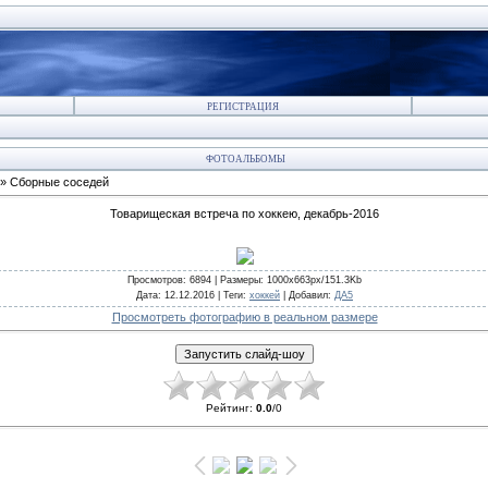
РЕГИСТРАЦИЯ
ФОТОАЛЬБОМЫ
» Сборные соседей
Товарищеская встреча по хоккею, декабрь-2016
Просмотров
: 6894 |
Размеры
: 1000x663px/151.3Kb
Дата
: 12.12.2016 |
Теги
:
хоккей
|
Добавил
:
ДА5
Просмотреть фотографию в реальном размере
Рейтинг
:
0.0
/
0