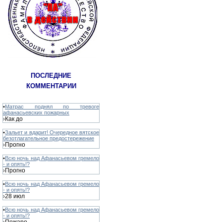
ПОСЛЕДНИЕ
КОММЕНТАРИИ
•
Матрас поднял по тревоге
афанасьевских пожарных
Как до
›
•
Зальет и вдарит! Очередное вятское
безотлагательное предостережение
Прогно
›
•
Всю ночь над Афанасьевом гремело
- и опять!?
Прогно
›
•
Всю ночь над Афанасьевом гремело
- и опять!?
28 июл
›
•
Всю ночь над Афанасьевом гремело
- и опять!?