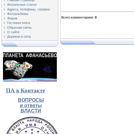
Главная страница
Актуальные статьи
Адреса, телефоны, справки
Фотоальбомы
Всего комментариев
:
0
Форум
Гостевая книга
Обратная связь
О сайте
Деревни и сёла
ПА в Контакте
ВОПРОСЫ
и ответы
ВЛАСТИ