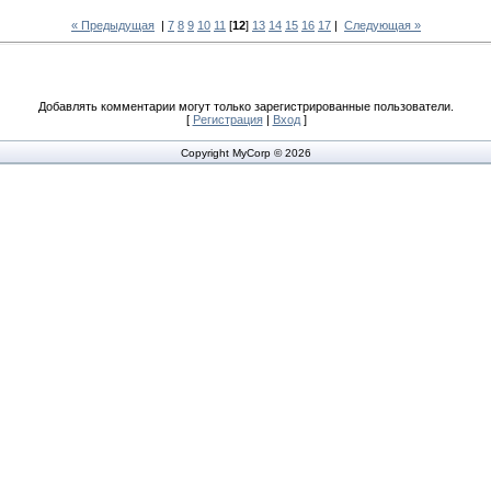
« Предыдущая
|
7
8
9
10
11
[
12
]
13
14
15
16
17
|
Следующая »
Добавлять комментарии могут только зарегистрированные пользователи.
[
Регистрация
|
Вход
]
Copyright MyCorp © 2026