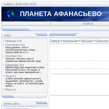
Суббота, 08.08.2026, 09:52
ПЛАНЕТА АФАНАСЬЕВО
ГЛАВНАЯ
СЮДА!
Главная
»
Фотоальбом
»
Мой край
»
Общество
Природа
[278]
Поселения
[120]
наши деревни, сёла и
посёлки,архитектура, улицы,
благоустройство и т.п.
Земляки
[194]
портреты, персоны, просто
нормальные афанасьевские люди
Общество
[292]
афанасьевцы (без выделения особых
персоналий )в быту, на отдыхе, в
спорте, массовых мероприятиях...
Труд
[37]
особая категория афанасьевского
трудолюбия: производство, служба,
огород, на покосе, на заготовке дров,
грибов...
Вера
[47]
МЕНЮ САЙТА