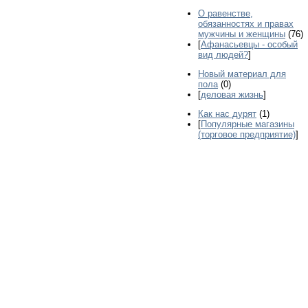
О равенстве,
обязанностях и правах
мужчины и женщины
(76)
[
Афанасьевцы - особый
вид людей?
]
Новый материал для
пола
(0)
[
деловая жизнь
]
Как нас дурят
(1)
[
Популярные магазины
(торговое предприятие)
]