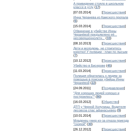
А привидение стояло в школьном
классе в углу
(
17
)
[07.03.2014]
[
Происшествия
]
Инна Черанева из Камского пропала
(
6
)
[15.03.2014]
[
Происшествия
]
Обвинение в убийстве Инны
Черанёвой предъявлено её...
несовершеннолетн...
(
33
)
[08.10.2013]
[
Происшествия
]
Дети и молодежь, не стригитесь
коротко! У полиции - план по лысым
(
7
)
[10.12.2012]
[
Происшествия
]
Убийство в Бисерове
(
45
)
[11.03.2014]
[
Происшествия
]
Полиция обратилась к людям за
помощью в поисках убийцы Инны
Черанёвой
(
22
)
[24.09.2011]
[
Поздравления
]
"Для хороших людей хорошо и
построилось"*
(
80
)
[16.03.2012]
[
Общество
]
ДТП у Черной Холуницы. Водителя
лесовоза спас афанасьевец
(
9
)
[10.01.2014]
[
Происшествия
]
Младенец умер из-за отказа приезда
"скорой"
(
30
)
[26.12.2012]
[
Происшествия
]