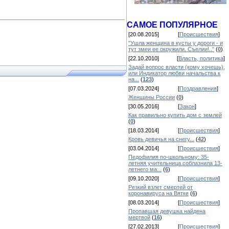
САМОЕ ПОПУЛЯРНОЕ
[20.08.2015]
[
Происшествия
]
"Ушла женщина в кусты у дороги - и
тут змеи ее окружили. Съелии!.."
(
0
)
[22.10.2010]
[
Власть, политика
]
Задай вопрос власти (кому хочешь),
или Индикатор любви начальства к
на...
(
123
)
[07.03.2024]
[
Поздравления
]
Женщины России
(
0
)
[30.05.2016]
[
Закон
]
Как правильно купить дом с землей
(
0
)
[18.03.2014]
[
Происшествия
]
Кровь девичья на снегу...
(
42
)
[03.04.2014]
[
Происшествия
]
Педофилия по-школьному: 35-
летняя учительница соблазнила 13-
летнего ма...
(
6
)
[09.10.2020]
[
Происшествия
]
Резкий взлет смертей от
коронавируса на Вятке
(
6
)
[08.03.2014]
[
Происшествия
]
Пропавшая девушка найдена
мертвой
(
16
)
[27.02.2013]
[
Происшествия
]