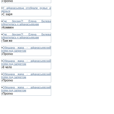
Прогно
›
•
У афанасьевца отобрали ружье и
деньги
С заря
›
•
Где бензин?! Елена Белева
обратилась к афанасьевцам
Коммен
›
•
Где бензин?! Елена Белева
обратилась к афанасьевцам
Там же
›
•
Обещана жара - афанасьевский
пляж под запретом
Прогно
›
•
Обещана жара - афанасьевский
пляж под запретом
8 чело
›
•
Обещана жара - афанасьевский
пляж под запретом
Прогно
›
•
Обещана жара - афанасьевский
пляж под запретом
Прогно
›