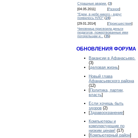
Страшные аварии.
(
3
)
[04.05.2011]
[
Разное
]
"Едем, в небе никого - вдруг
появилось НЛО"
(
24
)
[29.01.2014]
[
Происшествия
]
Чиновница присвоила деньги
педагогов, пожертвованные ими
погорельцам и...
(
35
)
ОБНОВЛЕНИЯ ФОРУМА
Вакансии в Афанасьево.
(3)
[
деловая жизнь
]
Новый глава
Афанасьевского района
(12)
[
Политика, партии,
власть
]
Если хочешь быть
здоров
(2)
[
Здравоохранение
]
Компьютеры и
комплектующие по
низким ценам!
(17)
[
Компьютерный район
]