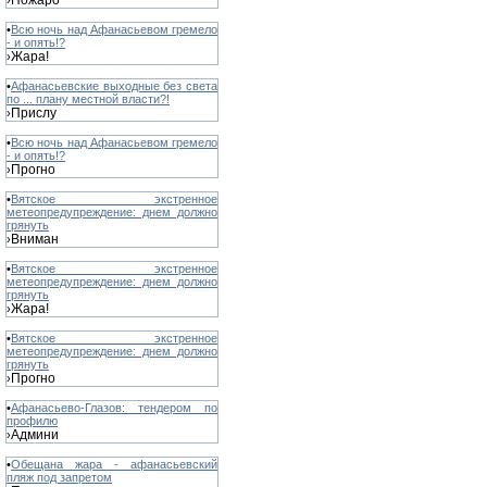
Пожаро
›
•
Всю ночь над Афанасьевом гремело
- и опять!?
Жара!
›
•
Афанасьевские выходные без света
по ... плану местной власти?!
Прислу
›
•
Всю ночь над Афанасьевом гремело
- и опять!?
Прогно
›
•
Вятское экстренное
метеопредупреждение: днем должно
грянуть
Вниман
›
•
Вятское экстренное
метеопредупреждение: днем должно
грянуть
Жара!
›
•
Вятское экстренное
метеопредупреждение: днем должно
грянуть
Прогно
›
•
Афанасьево-Глазов: тендером по
профилю
Админи
›
•
Обещана жара - афанасьевский
пляж под запретом