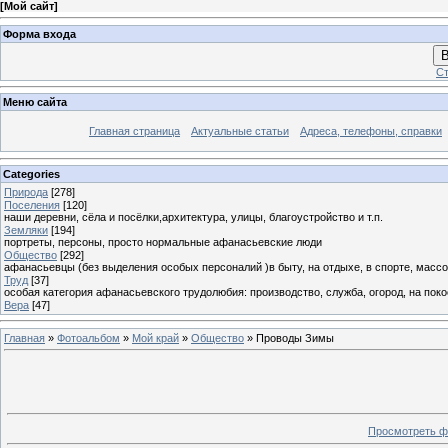
[
Мой сайт
]
Форма входа
В
Ст
Меню сайта
Главная страница
Актуальные статьи
Адреса, телефоны, справки
Categories
Природа
[278]
Поселения
[120]
наши деревни, сёла и посёлки,архитектура, улицы, благоустройство и т.п.
Земляки
[194]
портреты, персоны, просто нормальные афанасьевские люди
Общество
[292]
афанасьевцы (без выделения особых персоналий )в быту, на отдыхе, в спорте, массо
Труд
[37]
особая категория афанасьевского трудолюбия: производство, служба, огород, на покосе
Вера
[47]
Главная
»
Фотоальбом
»
Мой край
»
Общество
» Проводы Зимы
Просмотреть ф