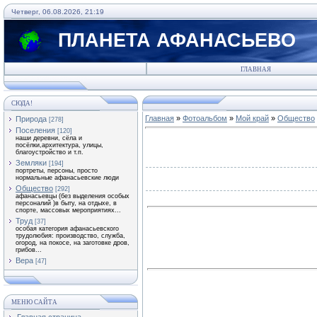
Четверг, 06.08.2026, 21:19
ПЛАНЕТА АФАНАСЬЕВО
ГЛАВНАЯ
СЮДА!
Главная
»
Фотоальбом
»
Мой край
»
Общество
Природа
[278]
Поселения
[120]
наши деревни, сёла и
посёлки,архитектура, улицы,
благоустройство и т.п.
Земляки
[194]
портреты, персоны, просто
нормальные афанасьевские люди
Общество
[292]
афанасьевцы (без выделения особых
персоналий )в быту, на отдыхе, в
спорте, массовых мероприятиях...
Труд
[37]
особая категория афанасьевского
трудолюбия: производство, служба,
огород, на покосе, на заготовке дров,
грибов...
Вера
[47]
МЕНЮ САЙТА