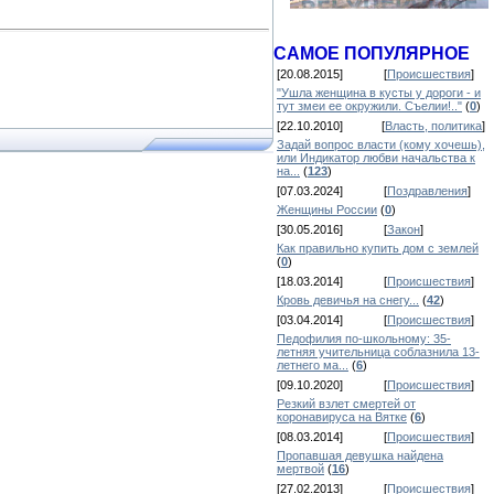
САМОЕ ПОПУЛЯРНОЕ
[20.08.2015]
[
Происшествия
]
"Ушла женщина в кусты у дороги - и
тут змеи ее окружили. Съелии!.."
(
0
)
[22.10.2010]
[
Власть, политика
]
Задай вопрос власти (кому хочешь),
или Индикатор любви начальства к
на...
(
123
)
[07.03.2024]
[
Поздравления
]
Женщины России
(
0
)
[30.05.2016]
[
Закон
]
Как правильно купить дом с землей
(
0
)
[18.03.2014]
[
Происшествия
]
Кровь девичья на снегу...
(
42
)
[03.04.2014]
[
Происшествия
]
Педофилия по-школьному: 35-
летняя учительница соблазнила 13-
летнего ма...
(
6
)
[09.10.2020]
[
Происшествия
]
Резкий взлет смертей от
коронавируса на Вятке
(
6
)
[08.03.2014]
[
Происшествия
]
Пропавшая девушка найдена
мертвой
(
16
)
[27.02.2013]
[
Происшествия
]