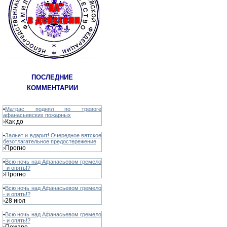
ПОСЛЕДНИЕ
КОММЕНТАРИИ
•
Матрас поднял по тревоге
афанасьевских пожарных
Как до
›
•
Зальет и вдарит! Очередное вятское
безотлагательное предостережение
Прогно
›
•
Всю ночь над Афанасьевом гремело
- и опять!?
Прогно
›
•
Всю ночь над Афанасьевом гремело
- и опять!?
28 июл
›
•
Всю ночь над Афанасьевом гремело
- и опять!?