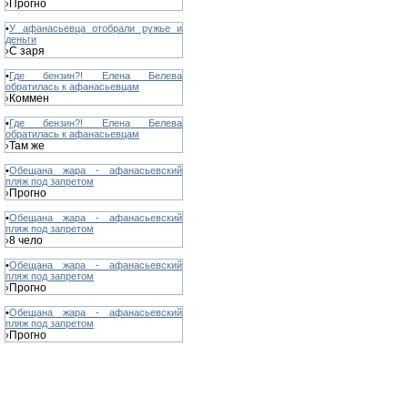
Прогно
›
•
У афанасьевца отобрали ружье и
деньги
С заря
›
•
Где бензин?! Елена Белева
обратилась к афанасьевцам
Коммен
›
•
Где бензин?! Елена Белева
обратилась к афанасьевцам
Там же
›
•
Обещана жара - афанасьевский
пляж под запретом
Прогно
›
•
Обещана жара - афанасьевский
пляж под запретом
8 чело
›
•
Обещана жара - афанасьевский
пляж под запретом
Прогно
›
•
Обещана жара - афанасьевский
пляж под запретом
Прогно
›