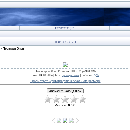
РЕГИСТРАЦИЯ
ФОТОАЛЬБОМЫ
» Проводы Зимы
Просмотров
: 854 |
Размеры
: 1000x625px/164.9Kb
Дата
: 04.03.2014 |
Теги
:
проводы зимы
|
Добавил
:
ДА5
Просмотреть фотографию в реальном размере
Рейтинг
:
0.0
/
0