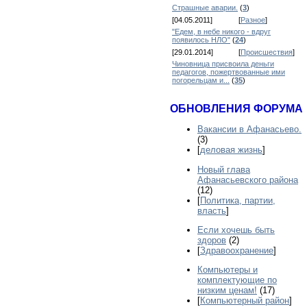
Страшные аварии.
(
3
)
[04.05.2011]
[
Разное
]
"Едем, в небе никого - вдруг
появилось НЛО"
(
24
)
[29.01.2014]
[
Происшествия
]
Чиновница присвоила деньги
педагогов, пожертвованные ими
погорельцам и...
(
35
)
ОБНОВЛЕНИЯ ФОРУМА
Вакансии в Афанасьево.
(3)
[
деловая жизнь
]
Новый глава
Афанасьевского района
(12)
[
Политика, партии,
власть
]
Если хочешь быть
здоров
(2)
[
Здравоохранение
]
Компьютеры и
комплектующие по
низким ценам!
(17)
[
Компьютерный район
]