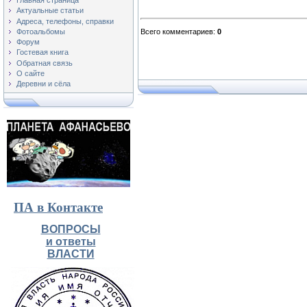
Главная страница
Актуальные статьи
Адреса, телефоны, справки
Фотоальбомы
Всего комментариев
:
0
Форум
Гостевая книга
Обратная связь
О сайте
Деревни и сёла
ПА в Контакте
ВОПРОСЫ
и ответы
ВЛАСТИ