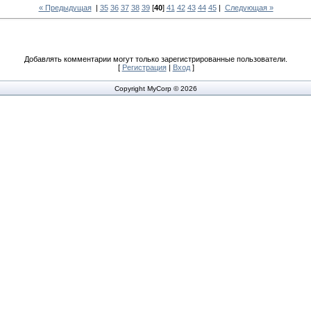
« Предыдущая
|
35
36
37
38
39
[
40
]
41
42
43
44
45
|
Следующая »
Добавлять комментарии могут только зарегистрированные пользователи.
[
Регистрация
|
Вход
]
Copyright MyCorp © 2026