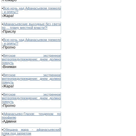
Пожаро
›
•
Всю ночь над Афанасьевом гремело
- и опять!?
Жара!
›
•
Афанасьевские выходные без света
по ... плану местной власти?!
Прислу
›
•
Всю ночь над Афанасьевом гремело
- и опять!?
Прогно
›
•
Вятское экстренное
метеопредупреждение: днем должно
грянуть
Вниман
›
•
Вятское экстренное
метеопредупреждение: днем должно
грянуть
Жара!
›
•
Вятское экстренное
метеопредупреждение: днем должно
грянуть
Прогно
›
•
Афанасьево-Глазов: тендером по
профилю
Админи
›
•
Обещана жара - афанасьевский
пляж под запретом