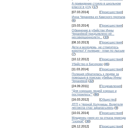
А привидение стояло в школьном
классе в углу
(
17
)
[07.03.2014]
[
Происшествия
]
Инна Черанева из Камского пропала
(
6
)
[15.03.2014]
[
Происшествия
]
Обвинение в убийстве Инны
Черанёвой предъявлено её...
несовершеннолетн...
(
33
)
[08.10.2013]
[
Происшествия
]
Дети и молодежь, не стригитесь
коротко! У полиции - план по лысым
(
7
)
[10.12.2012]
[
Происшествия
]
Убийство в Бисерове
(
45
)
[11.03.2014]
[
Происшествия
]
Полиция обратилась к людям за
помощью в поисках убийцы Инны
Черанёвой
(
22
)
[24.09.2011]
[
Поздравления
]
"Для хороших людей хорошо и
построилось"*
(
80
)
[16.03.2012]
[
Общество
]
ДТП у Черной Холуницы. Водителя
лесовоза спас афанасьевец
(
9
)
[10.01.2014]
[
Происшествия
]
Младенец умер из-за отказа приезда
"скорой"
(
30
)
[26.12.2012]
[
Происшествия
]