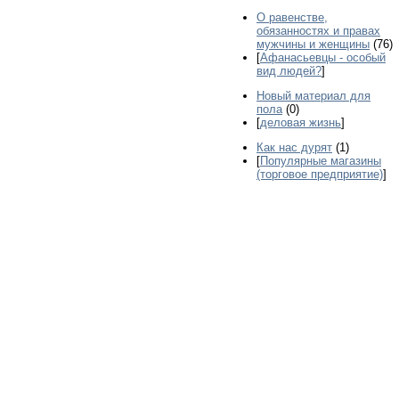
О равенстве,
обязанностях и правах
мужчины и женщины
(76)
[
Афанасьевцы - особый
вид людей?
]
Новый материал для
пола
(0)
[
деловая жизнь
]
Как нас дурят
(1)
[
Популярные магазины
(торговое предприятие)
]