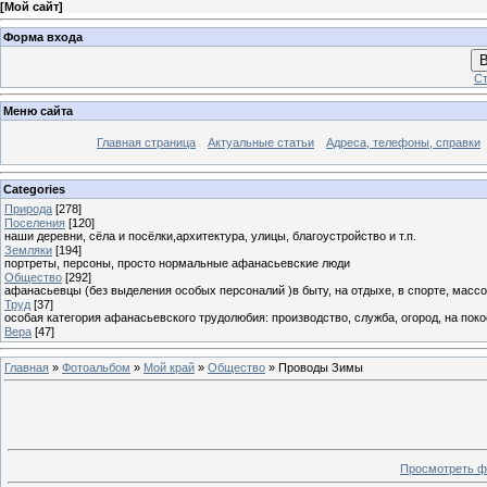
[
Мой сайт
]
Форма входа
В
Ст
Меню сайта
Главная страница
Актуальные статьи
Адреса, телефоны, справки
Categories
Природа
[278]
Поселения
[120]
наши деревни, сёла и посёлки,архитектура, улицы, благоустройство и т.п.
Земляки
[194]
портреты, персоны, просто нормальные афанасьевские люди
Общество
[292]
афанасьевцы (без выделения особых персоналий )в быту, на отдыхе, в спорте, массо
Труд
[37]
особая категория афанасьевского трудолюбия: производство, служба, огород, на покосе
Вера
[47]
Главная
»
Фотоальбом
»
Мой край
»
Общество
» Проводы Зимы
Просмотреть ф