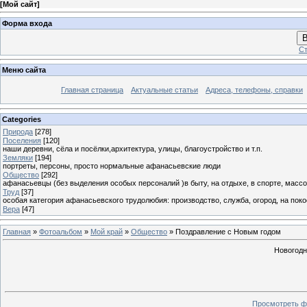
[
Мой сайт
]
Форма входа
В
Ст
Меню сайта
Главная страница
Актуальные статьи
Адреса, телефоны, справки
Categories
Природа
[278]
Поселения
[120]
наши деревни, сёла и посёлки,архитектура, улицы, благоустройство и т.п.
Земляки
[194]
портреты, персоны, просто нормальные афанасьевские люди
Общество
[292]
афанасьевцы (без выделения особых персоналий )в быту, на отдыхе, в спорте, массо
Труд
[37]
особая категория афанасьевского трудолюбия: производство, служба, огород, на покосе
Вера
[47]
Главная
»
Фотоальбом
»
Мой край
»
Общество
» Поздравление с Новым годом
Новогодн
Просмотреть ф