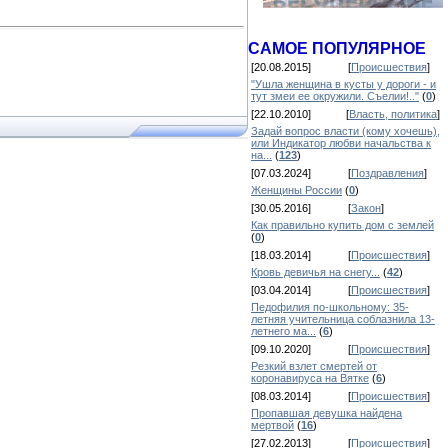
САМОЕ ПОПУЛЯРНОЕ
[20.08.2015]
[
Происшествия
]
"Ушла женщина в кусты у дороги - и
тут змеи ее окружили. Съелии!.."
(
0
)
[22.10.2010]
[
Власть, политика
]
Задай вопрос власти (кому хочешь),
или Индикатор любви начальства к
на...
(
123
)
[07.03.2024]
[
Поздравления
]
Женщины России
(
0
)
[30.05.2016]
[
Закон
]
Как правильно купить дом с землей
(
0
)
[18.03.2014]
[
Происшествия
]
Кровь девичья на снегу...
(
42
)
[03.04.2014]
[
Происшествия
]
Педофилия по-школьному: 35-
летняя учительница соблазнила 13-
летнего ма...
(
6
)
[09.10.2020]
[
Происшествия
]
Резкий взлет смертей от
коронавируса на Вятке
(
6
)
[08.03.2014]
[
Происшествия
]
Пропавшая девушка найдена
мертвой
(
16
)
[27.02.2013]
[
Происшествия
]