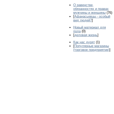
О равенстве,
обязанностях и правах
мужчины и женщины
(76)
[
Афанасьевцы - особый
вид людей?
]
Новый материал для
пола
(0)
[
деловая жизнь
]
Как нас дурят
(1)
[
Популярные магазины
(торговое предприятие)
]