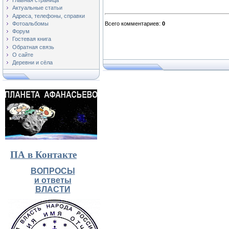
Главная страница
Актуальные статьи
Адреса, телефоны, справки
Фотоальбомы
Всего комментариев
:
0
Форум
Гостевая книга
Обратная связь
О сайте
Деревни и сёла
ПА в Контакте
ВОПРОСЫ
и ответы
ВЛАСТИ