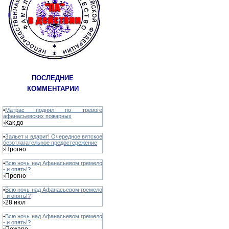
ПОСЛЕДНИЕ
КОММЕНТАРИИ
•
Матрас поднял по тревоге
афанасьевских пожарных
Как до
›
•
Зальет и вдарит! Очередное вятское
безотлагательное предостережение
Прогно
›
•
Всю ночь над Афанасьевом гремело
- и опять!?
Прогно
›
•
Всю ночь над Афанасьевом гремело
- и опять!?
28 июл
›
•
Всю ночь над Афанасьевом гремело
- и опять!?