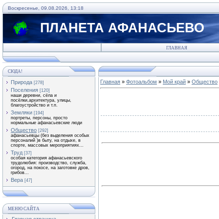
Воскресенье, 09.08.2026, 13:18
ПЛАНЕТА АФАНАСЬЕВО
ГЛАВНАЯ
СЮДА!
Главная
»
Фотоальбом
»
Мой край
»
Общество
Природа
[278]
Поселения
[120]
наши деревни, сёла и
посёлки,архитектура, улицы,
благоустройство и т.п.
Земляки
[194]
портреты, персоны, просто
нормальные афанасьевские люди
Общество
[292]
афанасьевцы (без выделения особых
персоналий )в быту, на отдыхе, в
спорте, массовых мероприятиях...
Труд
[37]
особая категория афанасьевского
трудолюбия: производство, служба,
огород, на покосе, на заготовке дров,
грибов...
Вера
[47]
МЕНЮ САЙТА