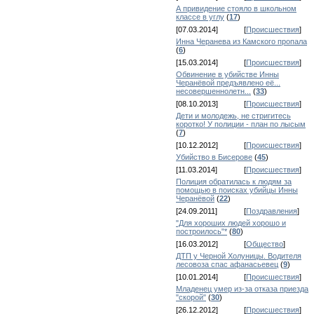
А привидение стояло в школьном
классе в углу
(
17
)
[07.03.2014]
[
Происшествия
]
Инна Черанева из Камского пропала
(
6
)
[15.03.2014]
[
Происшествия
]
Обвинение в убийстве Инны
Черанёвой предъявлено её...
несовершеннолетн...
(
33
)
[08.10.2013]
[
Происшествия
]
Дети и молодежь, не стригитесь
коротко! У полиции - план по лысым
(
7
)
[10.12.2012]
[
Происшествия
]
Убийство в Бисерове
(
45
)
[11.03.2014]
[
Происшествия
]
Полиция обратилась к людям за
помощью в поисках убийцы Инны
Черанёвой
(
22
)
[24.09.2011]
[
Поздравления
]
"Для хороших людей хорошо и
построилось"*
(
80
)
[16.03.2012]
[
Общество
]
ДТП у Черной Холуницы. Водителя
лесовоза спас афанасьевец
(
9
)
[10.01.2014]
[
Происшествия
]
Младенец умер из-за отказа приезда
"скорой"
(
30
)
[26.12.2012]
[
Происшествия
]