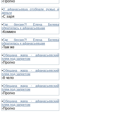
Прогно
›
•
У афанасьевца отобрали ружье и
деньги
С заря
›
•
Где бензин?! Елена Белева
обратилась к афанасьевцам
Коммен
›
•
Где бензин?! Елена Белева
обратилась к афанасьевцам
Там же
›
•
Обещана жара - афанасьевский
пляж под запретом
Прогно
›
•
Обещана жара - афанасьевский
пляж под запретом
8 чело
›
•
Обещана жара - афанасьевский
пляж под запретом
Прогно
›
•
Обещана жара - афанасьевский
пляж под запретом
Прогно
›