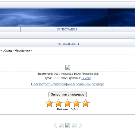
РЕГИСТРАЦИЯ
ФОТОАЛЬБОМЫ
» обряд «Черöшлан»
Просмотров
: 701 |
Размеры
: 1000x750px/58.8Kb
Дата
: 27.07.2012 |
Добавил
:
Земляк
Просмотреть фотографию в реальном размере
Рейтинг
:
5.0
/
1