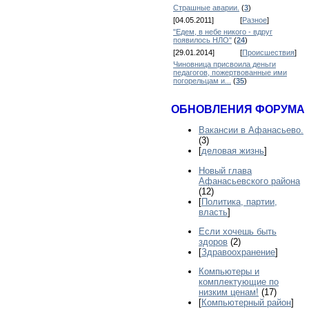
Страшные аварии.
(
3
)
[04.05.2011]
[
Разное
]
"Едем, в небе никого - вдруг
появилось НЛО"
(
24
)
[29.01.2014]
[
Происшествия
]
Чиновница присвоила деньги
педагогов, пожертвованные ими
погорельцам и...
(
35
)
ОБНОВЛЕНИЯ ФОРУМА
Вакансии в Афанасьево.
(3)
[
деловая жизнь
]
Новый глава
Афанасьевского района
(12)
[
Политика, партии,
власть
]
Если хочешь быть
здоров
(2)
[
Здравоохранение
]
Компьютеры и
комплектующие по
низким ценам!
(17)
[
Компьютерный район
]