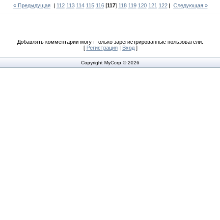
« Предыдущая
|
112
113
114
115
116
[
117
]
118
119
120
121
122
|
Следующая »
Добавлять комментарии могут только зарегистрированные пользователи.
[
Регистрация
|
Вход
]
Copyright MyCorp © 2026