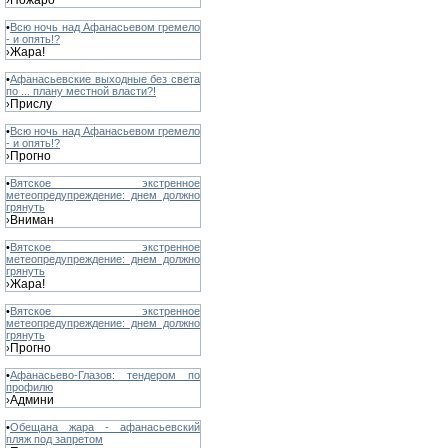
Пожаро
›
•
Всю ночь над Афанасьевом гремело
- и опять!?
Жара!
›
•
Афанасьевские выходные без света
по ... плану местной власти?!
Прислу
›
•
Всю ночь над Афанасьевом гремело
- и опять!?
Прогно
›
•
Вятское экстренное
метеопредупреждение: днем должно
грянуть
Вниман
›
•
Вятское экстренное
метеопредупреждение: днем должно
грянуть
Жара!
›
•
Вятское экстренное
метеопредупреждение: днем должно
грянуть
Прогно
›
•
Афанасьево-Глазов: тендером по
профилю
Админи
›
•
Обещана жара - афанасьевский
пляж под запретом