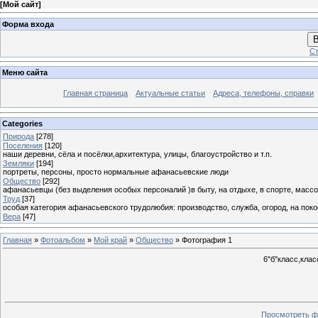
[
Мой сайт
]
Форма входа
В
Ст
Меню сайта
Главная страница
Актуальные статьи
Адреса, телефоны, справки
Categories
Природа
[278]
Поселения
[120]
наши деревни, сёла и посёлки,архитектура, улицы, благоустройство и т.п.
Земляки
[194]
портреты, персоны, просто нормальные афанасьевские люди
Общество
[292]
афанасьевцы (без выделения особых персоналий )в быту, на отдыхе, в спорте, массо
Труд
[37]
особая категория афанасьевского трудолюбия: производство, служба, огород, на покосе
Вера
[47]
Главная
»
Фотоальбом
»
Мой край
»
Общество
» Фотография 1
6"б"класс,кла
Просмотреть ф