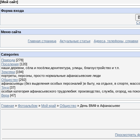
[
Мой сайт
]
Форма входа
В
Ст
Меню сайта
Главная страница
Актуальные статьи
Адреса, телефоны, справки
Categories
Природа
[278]
Поселения
[120]
наши деревни, сёла и посёлки,архитектура, улицы, благоустройство и т.п.
Земляки
[194]
портреты, персоны, просто нормальные афанасьевские люди
Общество
[292]
афанасьевцы (без выделения особых персоналий )в быту, на отдыхе, в спорте, массо
Труд
[37]
особая категория афанасьевского трудолюбия: производство, служба, огород, на покосе
Вера
[47]
Главная
»
Фотоальбом
»
Мой край
»
Общество
» День ВМФ в Афанасьеве
Просмотреть ф