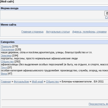
[
Мой сайт
]
Форма входа
В
Ст
Меню сайта
Главная страница
Актуальные статьи
Адреса, телефоны, справки
Categories
Природа
[278]
Поселения
[120]
наши деревни, сёла и посёлки,архитектура, улицы, благоустройство и т.п.
Земляки
[194]
портреты, персоны, просто нормальные афанасьевские люди
Общество
[292]
афанасьевцы (без выделения особых персоналий )в быту, на отдыхе, в спорте, массо
Труд
[37]
особая категория афанасьевского трудолюбия: производство, служба, огород, на покосе
Вера
[47]
Главная
»
Фотоальбом
»
Мой край
»
Общество
» Блогеры-клавометатели . БХ-2011
Просмотреть ф