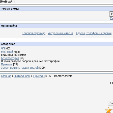
[
Мой сайт
]
Форма входа
В
Ст
Меню сайта
Главная страница
Актуальные статьи
Адреса, телефоны, справки
Categories
ЧП
[60]
Мой край
[968]
виды родной земли
Без категории
[66]
В этом разделе собраны разные фотографии.
Приколы
[63]
Земля и жизнь наших друзей
[309]
Главная
»
Фотоальбом
»
Приколы
» Эх... Волгателеком....
Пр