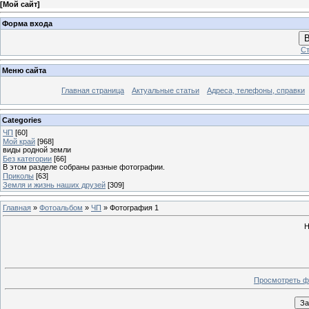
[
Мой сайт
]
Форма входа
В
Ст
Меню сайта
Главная страница
Актуальные статьи
Адреса, телефоны, справки
Categories
ЧП
[60]
Мой край
[968]
виды родной земли
Без категории
[66]
В этом разделе собраны разные фотографии.
Приколы
[63]
Земля и жизнь наших друзей
[309]
Главная
»
Фотоальбом
»
ЧП
» Фотография 1
Н
Просмотреть ф