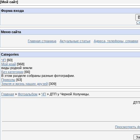
[
Мой сайт
]
Форма входа
В
Ст
Меню сайта
Главная страница
Актуальные статьи
Адреса, телефоны, справки
Categories
ЧП
[60]
Мой край
[968]
виды родной земли
Без категории
[66]
В этом разделе собраны разные фотографии.
Приколы
[63]
Земля и жизнь наших друзей
[309]
Главная
»
Фотоальбом
»
ЧП
» ДТП у Черной Холуницы.
ДТП
Просмотреть ф