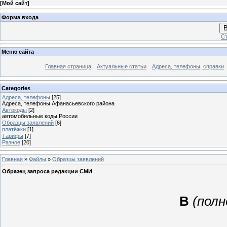
[
Мой сайт
]
Форма входа
В
Ст
Меню сайта
Главная страница
Актуальные статьи
Адреса, телефоны, справки
Categories
Адреса, телефоны
[25]
Адреса, телефоны Афанасьевского района
Автокоды
[2]
автомобильные коды России
Образцы заявлений
[6]
платёжки
[1]
Тарифы
[7]
Разное
[20]
Главная
»
Файлы
»
Образцы заявлений
Образец запроса редакции СМИ
В
(полн