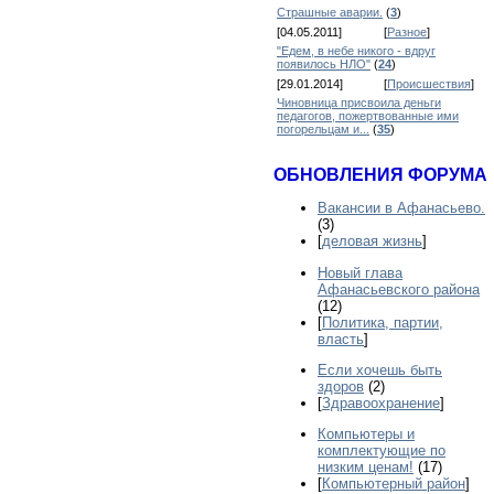
Страшные аварии.
(
3
)
[04.05.2011]
[
Разное
]
"Едем, в небе никого - вдруг
появилось НЛО"
(
24
)
[29.01.2014]
[
Происшествия
]
Чиновница присвоила деньги
педагогов, пожертвованные ими
погорельцам и...
(
35
)
ОБНОВЛЕНИЯ ФОРУМА
Вакансии в Афанасьево.
(3)
[
деловая жизнь
]
Новый глава
Афанасьевского района
(12)
[
Политика, партии,
власть
]
Если хочешь быть
здоров
(2)
[
Здравоохранение
]
Компьютеры и
комплектующие по
низким ценам!
(17)
[
Компьютерный район
]