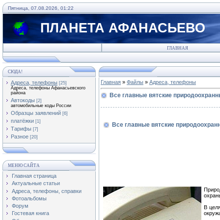
Пятница, 07.08.2026, 01:22
ПЛАНЕТА АФАНАСЬЕВО
ГЛАВНАЯ
СЮДА!
Главная
»
Файлы
»
Адреса, телефоны
Адреса, телефоны
[25]
Адреса, телефоны Афанасьевского
района
Все главные вятские природоохран
Автокоды
[2]
автомобильные коды России
Образцы заявлений
[6]
платёжки
[1]
Все главные вятские природоохра
Тарифы
[7]
Разное
[20]
МЕНЮ САЙТА
Главная страница
Актуальные статьи
Приро
Адреса, телефоны, справки
охран
Фотоальбомы
Форум
В цел
окруж
Гостевая книга