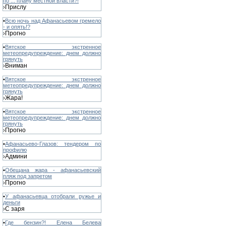
по ... плану местной власти?!
Прислу
›
•
Всю ночь над Афанасьевом гремело
- и опять!?
Прогно
›
•
Вятское экстренное
метеопредупреждение: днем должно
грянуть
Вниман
›
•
Вятское экстренное
метеопредупреждение: днем должно
грянуть
Жара!
›
•
Вятское экстренное
метеопредупреждение: днем должно
грянуть
Прогно
›
•
Афанасьево-Глазов: тендером по
профилю
Админи
›
•
Обещана жара - афанасьевский
пляж под запретом
Прогно
›
•
У афанасьевца отобрали ружье и
деньги
С заря
›
•
Где бензин?! Елена Белева