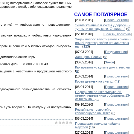
о 18:00) информация о наиболее существенных
 здоровью людей, либо создающих реальную
САМОЕ ПОПУЛЯРНОЕ
[20.08.2015]
[
Происшествия
]
суточно) — информация о происшествиях,
"Ушла женщина в кусты у дороги - и
тут змеи ее окружили. Съелии!.."
(
0
)
[22.10.2010]
[
Власть, политика
]
 о лесных пожарах и любых иных нарушениях
Задай вопрос власти (кому хочешь),
или Индикатор любви начальства к
х промышленных и бытовых отходов, выбросах
на...
(
123
)
[07.03.2024]
[
Поздравления
]
идемиологических норм.
Женщины России
(
0
)
[30.05.2016]
[
Закон
]
ничных дней — 8-800-707-60-43.
Как правильно купить дом с землей
(
0
)
ращения с животными и продукцией животного
[18.03.2014]
[
Происшествия
]
Кровь девичья на снегу...
(
42
)
[03.04.2014]
[
Происшествия
]
доохранного законодательства на объектах
Педофилия по-школьному: 35-
летняя учительница соблазнила 13-
летнего ма...
(
6
)
[09.10.2020]
[
Происшествия
]
ть суть вопроса. По каждому из поступивших
Резкий взлет смертей от
коронавируса на Вятке
(
6
)
[08.03.2014]
[
Происшествия
]
Пропавшая девушка найдена
мертвой
(
16
)
[27.02.2013]
[
Происшествия
]