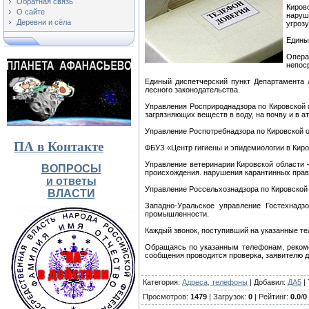
Обратная связь
Киров
О сайте
наруш
Деревни и сёла
угрозу
Едины
Опера
непос
Единый диспетчерский пункт Департамента 
лесного законодательства.
Управления Росприроднадзора по Кировской
загрязняющих веществ в воду, на почву и в 
Управление Роспотребнадзора по Кировской 
ПА в Контакте
ФБУЗ «Центр гигиены и эпидемиологии в Киро
Управление ветеринарии Кировской области 
ВОПРОСЫ
происхождения. нарушения карантинных прав
и ответы
Управление Россельхознадзора по Кировской о
ВЛАСТИ
Западно-Уральское управление Гостехнадз
промышленности.
Каждый звонок, поступивший на указанные т
Обращаясь по указанным телефонам, рекоме
сообщения проводится проверка, заявителю д
Категория
:
Адреса, телефоны
|
Добавил
:
ДА5
|
Просмотров
:
1479
|
Загрузок
:
0
|
Рейтинг
:
0.0
/
0