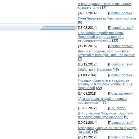
А привидение стояло в школьном
классе в углу
(
17
)
[07.03.2014]
[
Происшествия
]
Инна Черанева из Камского пропала
(
6
)
[15.03.2014]
[
Происшествия
]
Обвинение в убийстве Инны
Черанёвой предъявлено её...
несовершеннолетн...
(
33
)
[08.10.2013]
[
Происшествия
]
Дети и молодежь, не стригитесь
коротко! У полиции - план по лысым
(
7
)
[10.12.2012]
[
Происшествия
]
Убийство в Бисерове
(
45
)
[11.03.2014]
[
Происшествия
]
Полиция обратилась к людям за
помощью в поисках убийцы Инны
Черанёвой
(
22
)
[24.09.2011]
[
Поздравления
]
"Для хороших людей хорошо и
построилось"*
(
80
)
[16.03.2012]
[
Общество
]
ДТП у Черной Холуницы. Водителя
лесовоза спас афанасьевец
(
9
)
[10.01.2014]
[
Происшествия
]
Младенец умер из-за отказа приезда
"скорой"
(
30
)
[26.12.2012]
[
Происшествия
]