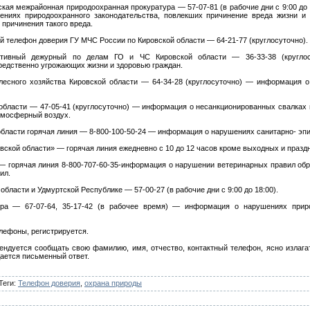
ская межрайонная природоохранная прокуратура — 57-07-81 (в рабочие дни с 9:00 д
ениях природоохранного законодательства, повлекших причинение вреда жизни и
 причинения такого вреда.
й телефон доверия ГУ МЧС России по Кировской области — 64-21-77 (круглосуточно).
тивный дежурный по делам ГО и ЧС Кировской области — 36-33-38 (кругло
редственно угрожающих жизни и здоровью граждан.
лесного хозяйства Кировской области — 64-34-28 (круглосуточно) — информация
 области — 47-05-41 (круглосуточно) — информация о несанкционированных свалка
атмосферный воздух.
области горячая линия — 8-800-100-50-24 — информация о нарушениях санитарно- эп
вской области» — горячая линия ежедневно с 10 до 12 часов кроме выходных и празд
— горячая линия 8-800-707-60-35-информация о нарушении ветеринарных правил об
ил.
бласти и Удмуртской Республике — 57-00-27 (в рабочие дни с 9:00 до 18:00).
ора — 67-07-64, 35-17-42 (в рабочее время) — информация о нарушениях приро
елефоны, регистрируется.
ндуется сообщать свою фамилию, имя, отчество, контактный телефон, ясно излага
ается письменный ответ.
Теги
:
Телефон доверия
,
охрана природы