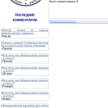
Всего комментариев
:
0
ПОСЛЕДНИЕ
КОММЕНТАРИИ
•
Матрас поднял по тревоге
афанасьевских пожарных
Как до
›
•
Зальет и вдарит! Очередное вятское
безотлагательное предостережение
Прогно
›
•
Всю ночь над Афанасьевом гремело
- и опять!?
Прогно
›
•
Всю ночь над Афанасьевом гремело
- и опять!?
28 июл
›
•
Всю ночь над Афанасьевом гремело
- и опять!?
Пожаро
›
•
Всю ночь над Афанасьевом гремело
- и опять!?
Жара!
›
•
Афанасьевские выходные без света