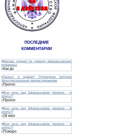
ПОСЛЕДНИЕ
КОММЕНТАРИИ
•
Матрас поднял по тревоге афанасьевских
пожарных
Как до
›
•
Зальет и вдарит! Очередное вятское
безотлагательное предостережение
Прогно
›
•
Всю ночь над Афанасьевом гремело - и
опять!?
Прогно
›
•
Всю ночь над Афанасьевом гремело - и
опять!?
28 июл
›
•
Всю ночь над Афанасьевом гремело - и
опять!?
Пожаро
›