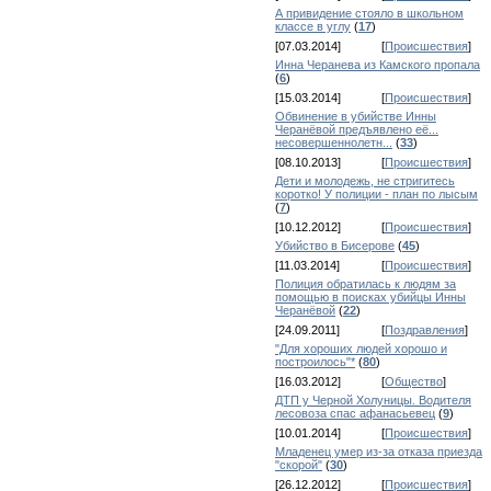
А привидение стояло в школьном
классе в углу
(
17
)
[07.03.2014]
[
Происшествия
]
Инна Черанева из Камского пропала
(
6
)
[15.03.2014]
[
Происшествия
]
Обвинение в убийстве Инны
Черанёвой предъявлено её...
несовершеннолетн...
(
33
)
[08.10.2013]
[
Происшествия
]
Дети и молодежь, не стригитесь
коротко! У полиции - план по лысым
(
7
)
[10.12.2012]
[
Происшествия
]
Убийство в Бисерове
(
45
)
[11.03.2014]
[
Происшествия
]
Полиция обратилась к людям за
помощью в поисках убийцы Инны
Черанёвой
(
22
)
[24.09.2011]
[
Поздравления
]
"Для хороших людей хорошо и
построилось"*
(
80
)
[16.03.2012]
[
Общество
]
ДТП у Черной Холуницы. Водителя
лесовоза спас афанасьевец
(
9
)
[10.01.2014]
[
Происшествия
]
Младенец умер из-за отказа приезда
"скорой"
(
30
)
[26.12.2012]
[
Происшествия
]