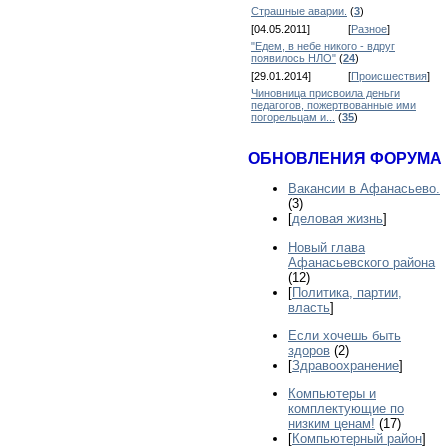
Страшные аварии.
(
3
)
[04.05.2011]
[
Разное
]
"Едем, в небе никого - вдруг
появилось НЛО"
(
24
)
[29.01.2014]
[
Происшествия
]
Чиновница присвоила деньги
педагогов, пожертвованные ими
погорельцам и...
(
35
)
ОБНОВЛЕНИЯ ФОРУМА
Вакансии в Афанасьево.
(3)
[
деловая жизнь
]
Новый глава
Афанасьевского района
(12)
[
Политика, партии,
власть
]
Если хочешь быть
здоров
(2)
[
Здравоохранение
]
Компьютеры и
комплектующие по
низким ценам!
(17)
[
Компьютерный район
]