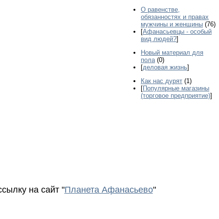
О равенстве,
обязанностях и правах
мужчины и женщины
(76)
[
Афанасьевцы - особый
вид людей?
]
Новый материал для
пола
(0)
[
деловая жизнь
]
Как нас дурят
(1)
[
Популярные магазины
(торговое предприятие)
]
сылку на сайт "
Планета Афанасьево
"