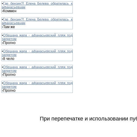
•
Где бензин?! Елена Белева обратилась к
афанасьевцам
Коммен
›
•
Где бензин?! Елена Белева обратилась к
афанасьевцам
Там же
›
•
Обещана жара - афанасьевский пляж под
запретом
Прогно
›
•
Обещана жара - афанасьевский пляж под
запретом
8 чело
›
•
Обещана жара - афанасьевский пляж под
запретом
Прогно
›
•
Обещана жара - афанасьевский пляж под
запретом
Прогно
›
При перепечатке и использовании пуб