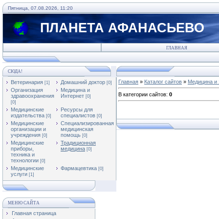
Пятница, 07.08.2026, 11:20
ПЛАНЕТА АФАНАСЬЕВО
ГЛАВНАЯ
СЮДА!
Главная
»
Каталог сайтов
»
Медицина и 
Ветеринария
Домашний доктор
[1]
[0]
Организация
Медицина и
В категории сайтов
:
0
здравоохранения
Интернет
[0]
[0]
Медицинские
Ресурсы для
издательства
специалистов
[0]
[0]
Медицинские
Специализированная
организации и
медицинская
учреждения
помощь
[0]
[0]
Медицинские
Традиционная
приборы,
медицина
[0]
техника и
технологии
[0]
Медицинские
Фармацевтика
[0]
услуги
[1]
МЕНЮ САЙТА
Главная страница