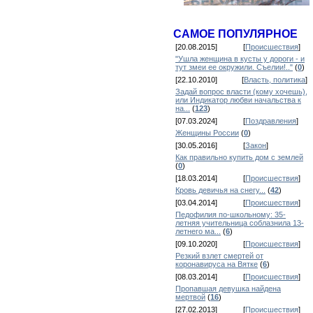
САМОЕ ПОПУЛЯРНОЕ
[20.08.2015]
[
Происшествия
]
"Ушла женщина в кусты у дороги - и
тут змеи ее окружили. Съелии!.."
(
0
)
[22.10.2010]
[
Власть, политика
]
Задай вопрос власти (кому хочешь),
или Индикатор любви начальства к
на...
(
123
)
[07.03.2024]
[
Поздравления
]
Женщины России
(
0
)
[30.05.2016]
[
Закон
]
Как правильно купить дом с землей
(
0
)
[18.03.2014]
[
Происшествия
]
Кровь девичья на снегу...
(
42
)
[03.04.2014]
[
Происшествия
]
Педофилия по-школьному: 35-
летняя учительница соблазнила 13-
летнего ма...
(
6
)
[09.10.2020]
[
Происшествия
]
Резкий взлет смертей от
коронавируса на Вятке
(
6
)
[08.03.2014]
[
Происшествия
]
Пропавшая девушка найдена
мертвой
(
16
)
[27.02.2013]
[
Происшествия
]