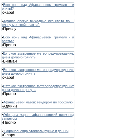
•
Всю ночь над Афанасьевом гремело - и
опять!?
Жара!
›
•
Афанасьевские выходные без света по ...
плану местной власти?!
Прислу
›
•
Всю ночь над Афанасьевом гремело - и
опять!?
Прогно
›
•
Вятское экстренное метеопредупреждение:
днем должно грянуть
Вниман
›
•
Вятское экстренное метеопредупреждение:
днем должно грянуть
Жара!
›
•
Вятское экстренное метеопредупреждение:
днем должно грянуть
Прогно
›
•
Афанасьево-Глазов: тендером по профилю
Админи
›
•
Обещана жара - афанасьевский пляж под
запретом
Прогно
›
•
У афанасьевца отобрали ружье и деньги
С заря
›