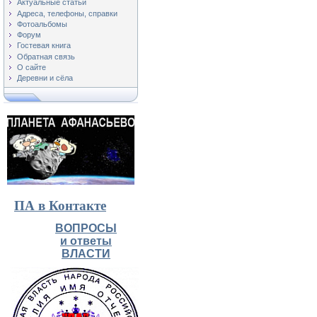
Актуальные статьи
Адреса, телефоны, справки
Фотоальбомы
Форум
Гостевая книга
Обратная связь
О сайте
Деревни и сёла
ПА в Контакте
ВОПРОСЫ
и ответы
ВЛАСТИ