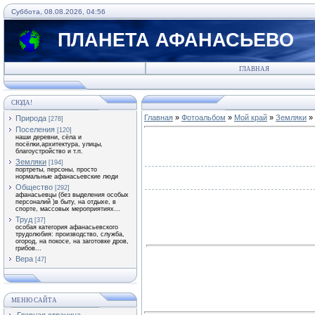
Суббота, 08.08.2026, 04:56
ПЛАНЕТА АФАНАСЬЕВО
ГЛАВНАЯ
СЮДА!
Главная
»
Фотоальбом
»
Мой край
»
Земляки
» 
Природа
[278]
Поселения
[120]
наши деревни, сёла и
посёлки,архитектура, улицы,
благоустройство и т.п.
Земляки
[194]
портреты, персоны, просто
нормальные афанасьевские люди
Общество
[292]
афанасьевцы (без выделения особых
персоналий )в быту, на отдыхе, в
спорте, массовых мероприятиях...
Труд
[37]
особая категория афанасьевского
трудолюбия: производство, служба,
огород, на покосе, на заготовке дров,
грибов...
Вера
[47]
МЕНЮ САЙТА