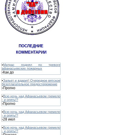
ПОСЛЕДНИЕ
КОММЕНТАРИИ
•
Матрас поднял по тревоге
афанасьевских пожарных
Как до
›
•
Зальет и вдарит! Очередное вятское
безотлагательное предостережение
Прогно
›
•
Всю ночь над Афанасьевом гремело
- и опять!?
Прогно
›
•
Всю ночь над Афанасьевом гремело
- и опять!?
28 июл
›
•
Всю ночь над Афанасьевом гремело
- и опять!?