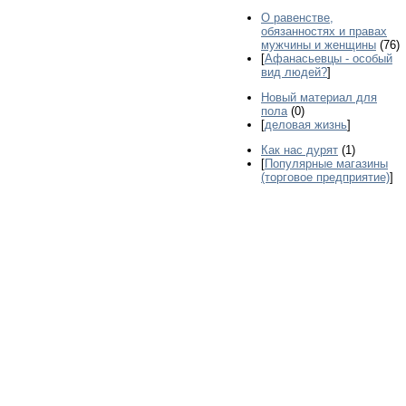
О равенстве,
обязанностях и правах
мужчины и женщины
(76)
[
Афанасьевцы - особый
вид людей?
]
Новый материал для
пола
(0)
[
деловая жизнь
]
Как нас дурят
(1)
[
Популярные магазины
(торговое предприятие)
]