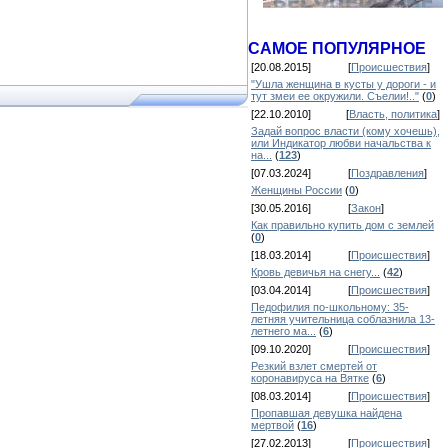
САМОЕ ПОПУЛЯРНОЕ
[20.08.2015]
[
Происшествия
]
"Ушла женщина в кусты у дороги - и
тут змеи ее окружили. Съелии!.."
(
0
)
[22.10.2010]
[
Власть, политика
]
Задай вопрос власти (кому хочешь),
или Индикатор любви начальства к
на...
(
123
)
[07.03.2024]
[
Поздравления
]
Женщины России
(
0
)
[30.05.2016]
[
Закон
]
Как правильно купить дом с землей
(
0
)
[18.03.2014]
[
Происшествия
]
Кровь девичья на снегу...
(
42
)
[03.04.2014]
[
Происшествия
]
Педофилия по-школьному: 35-
летняя учительница соблазнила 13-
летнего ма...
(
6
)
[09.10.2020]
[
Происшествия
]
Резкий взлет смертей от
коронавируса на Вятке
(
6
)
[08.03.2014]
[
Происшествия
]
Пропавшая девушка найдена
мертвой
(
16
)
[27.02.2013]
[
Происшествия
]