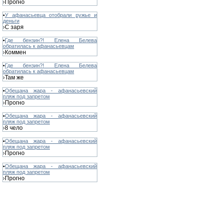
Прогно
›
•
У афанасьевца отобрали ружье и
деньги
С заря
›
•
Где бензин?! Елена Белева
обратилась к афанасьевцам
Коммен
›
•
Где бензин?! Елена Белева
обратилась к афанасьевцам
Там же
›
•
Обещана жара - афанасьевский
пляж под запретом
Прогно
›
•
Обещана жара - афанасьевский
пляж под запретом
8 чело
›
•
Обещана жара - афанасьевский
пляж под запретом
Прогно
›
•
Обещана жара - афанасьевский
пляж под запретом
Прогно
›