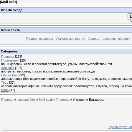
[
Мой сайт
]
Форма входа
В
Ст
Меню сайта
Главная страница
Актуальные статьи
Адреса, телефоны, справки
Categories
Природа
[278]
Поселения
[120]
наши деревни, сёла и посёлки,архитектура, улицы, благоустройство и т.п.
Земляки
[194]
портреты, персоны, просто нормальные афанасьевские люди
Общество
[292]
афанасьевцы (без выделения особых персоналий )в быту, на отдыхе, в спорте, массо
Труд
[37]
особая категория афанасьевского трудолюбия: производство, служба, огород, на покосе
Вера
[47]
Главная
»
Фотоальбом
»
Мой край
»
Природа
» У деревни Баталово.
Просмотреть ф