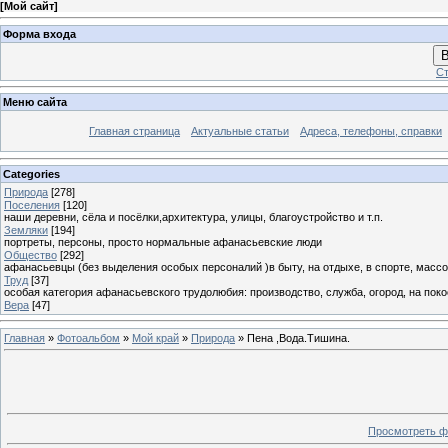
[
Мой сайт
]
Форма входа
В
Ст
Меню сайта
Главная страница
Актуальные статьи
Адреса, телефоны, справки
Categories
Природа
[278]
Поселения
[120]
наши деревни, сёла и посёлки,архитектура, улицы, благоустройство и т.п.
Земляки
[194]
портреты, персоны, просто нормальные афанасьевские люди
Общество
[292]
афанасьевцы (без выделения особых персоналий )в быту, на отдыхе, в спорте, массо
Труд
[37]
особая категория афанасьевского трудолюбия: производство, служба, огород, на покосе
Вера
[47]
Главная
»
Фотоальбом
»
Мой край
»
Природа
» Пена ,Вода.Тишина.
Просмотреть ф