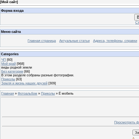
[
Мой сайт
]
Форма входа
В
Ст
Меню сайта
Главная страница
Актуальные статьи
Адреса, телефоны, справки
Categories
ЧП
[60]
Мой край
[968]
виды родной земли
Без категории
[66]
В этом разделе собраны разные фотографии.
Приколы
[63]
Земля и жизнь наших друзей
[309]
Главная
»
Фотоальбом
»
Приколы
» Ё мобиль
Просмотреть ф