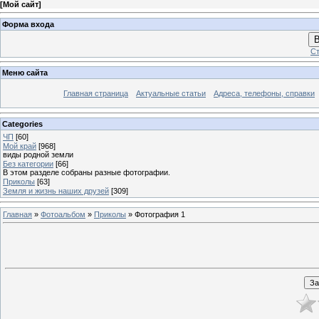
[
Мой сайт
]
Форма входа
В
Ст
Меню сайта
Главная страница
Актуальные статьи
Адреса, телефоны, справки
Categories
ЧП
[60]
Мой край
[968]
виды родной земли
Без категории
[66]
В этом разделе собраны разные фотографии.
Приколы
[63]
Земля и жизнь наших друзей
[309]
Главная
»
Фотоальбом
»
Приколы
» Фотография 1