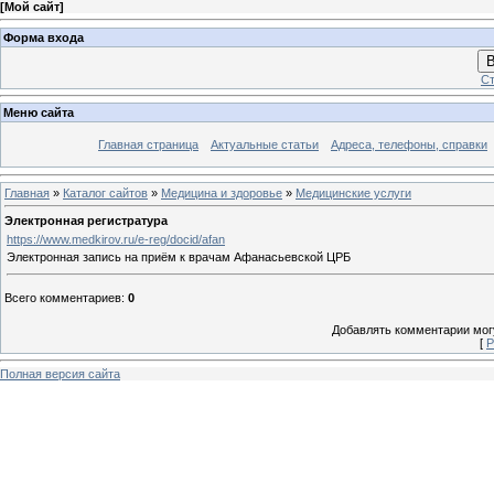
[
Мой сайт
]
Форма входа
В
Ст
Меню сайта
Главная страница
Актуальные статьи
Адреса, телефоны, справки
Главная
»
Каталог сайтов
»
Медицина и здоровье
»
Медицинские услуги
Электронная регистратура
https://www.medkirov.ru/e-reg/docid/afan
Электронная запись на приём к врачам Афанасьевской ЦРБ
Всего комментариев
:
0
Добавлять комментарии могу
[
Р
Полная версия сайта