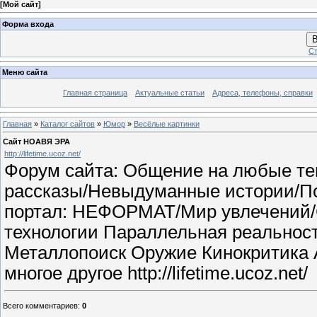
[
Мой сайт
]
Форма входа
В
Ст
Меню сайта
Главная страница
Актуальные статьи
Адреса, телефоны, справки
Главная
»
Каталог сайтов
»
Юмор
»
Весёлые картинки
Сайт НОАВЯ ЭРА
http://lifetime.ucoz.net/
Форум сайта: Общение на любые те
рассказы/Невыдуманные истории/П
портал: НЕФОРМАТ/Мир увлечений/С
технологии Параллельная реальност
Металлопоиск Оружие Кинокритика 
многое другое http://lifetime.ucoz.net/
Всего комментариев
:
0