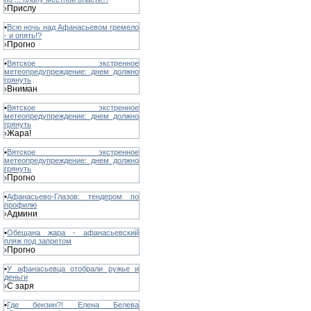
Прислу
›
•
Всю ночь над Афанасьевом гремело
- и опять!?
Прогно
›
•
Вятское экстренное
метеопредупреждение: днем должно
грянуть
Вниман
›
•
Вятское экстренное
метеопредупреждение: днем должно
грянуть
Жара!
›
•
Вятское экстренное
метеопредупреждение: днем должно
грянуть
Прогно
›
•
Афанасьево-Глазов: тендером по
профилю
Админи
›
•
Обещана жара - афанасьевский
пляж под запретом
Прогно
›
•
У афанасьевца отобрали ружье и
деньги
С заря
›
•
Где бензин?! Елена Белева