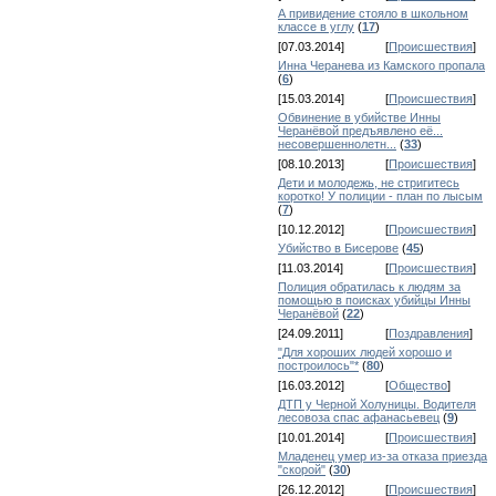
А привидение стояло в школьном
классе в углу
(
17
)
[07.03.2014]
[
Происшествия
]
Инна Черанева из Камского пропала
(
6
)
[15.03.2014]
[
Происшествия
]
Обвинение в убийстве Инны
Черанёвой предъявлено её...
несовершеннолетн...
(
33
)
[08.10.2013]
[
Происшествия
]
Дети и молодежь, не стригитесь
коротко! У полиции - план по лысым
(
7
)
[10.12.2012]
[
Происшествия
]
Убийство в Бисерове
(
45
)
[11.03.2014]
[
Происшествия
]
Полиция обратилась к людям за
помощью в поисках убийцы Инны
Черанёвой
(
22
)
[24.09.2011]
[
Поздравления
]
"Для хороших людей хорошо и
построилось"*
(
80
)
[16.03.2012]
[
Общество
]
ДТП у Черной Холуницы. Водителя
лесовоза спас афанасьевец
(
9
)
[10.01.2014]
[
Происшествия
]
Младенец умер из-за отказа приезда
"скорой"
(
30
)
[26.12.2012]
[
Происшествия
]