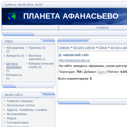
Суббота, 08.08.2026, 16:05
ПЛАНЕТА АФАНАСЬЕВО
ГЛАВНАЯ
СЮДА!
Главная
»
Каталог сайтов
»
Юмор
»
Шутки и а
Абсурдизмы
Приколы
[0]
[0]
кировский сайт
Анекдоты
Весёлые
[0]
картинки
[1]
http://www.kirovsite.ru/
Шутки и
Юмористические
На сайте: анекдоты, афоризмы, сказки для взр
афоризмы
клубы
[0]
[1]
Переходов
:
759
|
Добавил
:
Grey
|
Рейтинг
:
0.0
/
Юмористы
Всего комментариев
:
0
[0]
МЕНЮ САЙТА
Главная страница
Актуальные статьи
Адреса, телефоны, справки
Фотоальбомы
Форум
Гостевая книга
Обратная связь