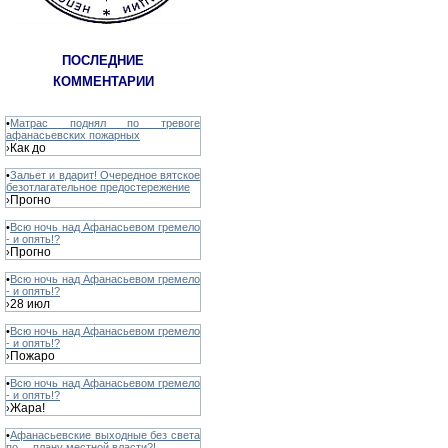
ПОСЛЕДНИЕ
КОММЕНТАРИИ
•
Матрас поднял по тревоге
афанасьевских пожарных
Как до
›
•
Зальет и вдарит! Очередное вятское
безотлагательное предостережение
Прогно
›
•
Всю ночь над Афанасьевом гремело
- и опять!?
Прогно
›
•
Всю ночь над Афанасьевом гремело
- и опять!?
28 июл
›
•
Всю ночь над Афанасьевом гремело
- и опять!?
Пожаро
›
•
Всю ночь над Афанасьевом гремело
- и опять!?
Жара!
›
•
Афанасьевские выходные без света
по ... плану местной власти?!