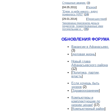
Страшные аварии.
(
3
)
[04.05.2011]
[
Разное
]
"Едем, в небе никого - вдруг
появилось НЛО"
(
24
)
[29.01.2014]
[
Происшествия
]
Чиновница присвоила деньги
педагогов, пожертвованные ими
погорельцам и...
(
35
)
ОБНОВЛЕНИЯ ФОРУМА
Вакансии в Афанасьево.
(3)
[
деловая жизнь
]
Новый глава
Афанасьевского района
(12)
[
Политика, партии,
власть
]
Если хочешь быть
здоров
(2)
[
Здравоохранение
]
Компьютеры и
комплектующие по
низким ценам!
(17)
[
Компьютерный район
]