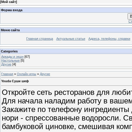
[
Мой сайт
]
Форма входа
В
Ст
Меню сайта
Главная страница
Актуальные статьи
Адреса, телефоны, справки
Categories
Аркады и экшн
[67]
Настольные
[5]
Другие
[4]
Главная
»
Онлайн игры
»
Другие
Youda Суши шеф
Откройте сеть ресторанов для любит
Для начала наладим работу в вашем
Закажите по телефону ингредиенты д
нори - спрессованные водоросли. С
бамбуковой циновке, смешивая ком