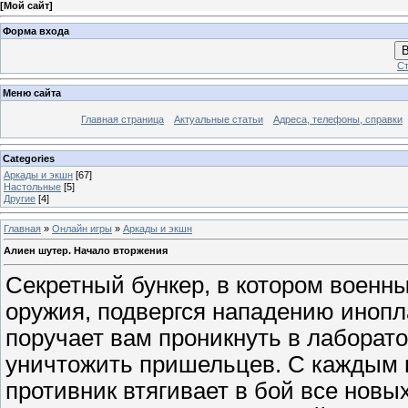
[
Мой сайт
]
Форма входа
В
Ст
Меню сайта
Главная страница
Актуальные статьи
Адреса, телефоны, справки
Categories
Аркады и экшн
[67]
Настольные
[5]
Другие
[4]
Главная
»
Онлайн игры
»
Аркады и экшн
Алиен шутер. Начало вторжения
Секретный бункер, в котором военн
оружия, подвергся нападению иноп
поручает вам проникнуть в лаборат
уничтожить пришельцев. С каждым
противник втягивает в бой все новы